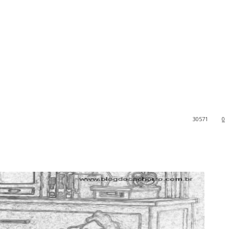
30571
0