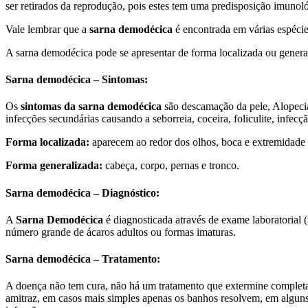
ser retirados da reprodução, pois estes tem uma predisposição imunoló
Vale lembrar que a
sarna demodécica
é encontrada em várias espécie
A sarna demodécica pode se apresentar de forma localizada ou genera
Sarna demodécica – Sintomas:
Os
sintomas da sarna demodécica
são descamação da pele, Alopecia
infecções secundárias causando a seborreia, coceira, foliculite, infecç
Forma localizada:
aparecem ao redor dos olhos, boca e extremidad
Forma generalizada:
cabeça, corpo, pernas e tronco.
Sarna demodécica – Diagnóstico:
A
Sarna Demodécica
é diagnosticada através de exame laboratorial 
número grande de ácaros adultos ou formas imaturas.
Sarna demodécica – Tratamento:
A doença não tem cura, não há um tratamento que extermine comple
amitraz, em casos mais simples apenas os banhos resolvem, em alguns