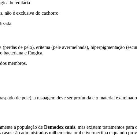
gica hereditária.
s, não é exclusiva do cachorro.
lizada.
 (perdas de pelo), eritema (pele avermelhada), hiperpigmentação (escur
ão bacteriana e fúngica.
e dos membros.
(raspado de pele), a raspagem deve ser profunda e o material examinad
tamente a população de
Demodex canis
, mas existem tratamentos para o
 casos são administrados milbemicina oral e ivermectina e quando prov