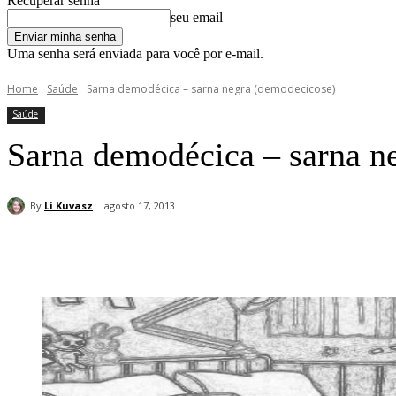
Recuperar senha
seu email
Uma senha será enviada para você por e-mail.
Home
Saúde
Sarna demodécica – sarna negra (demodecicose)
Saúde
Sarna demodécica – sarna n
By
Li Kuvasz
agosto 17, 2013
Compartilhar