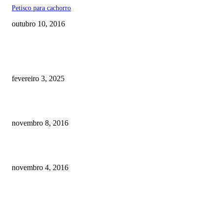
Petisco para cachorro
outubro 10, 2016
RECOMENDADOS
Quanto custa por mês ter um cachorro? Guia completo de gastos [2025]
fevereiro 3, 2025
Meu cachorro não quer comer ração
novembro 8, 2016
Como prevenir o câncer em cães
novembro 4, 2016
POSTS EM ALTA
Quanto custa por mês ter um cachorro? Guia completo de gastos [2025]