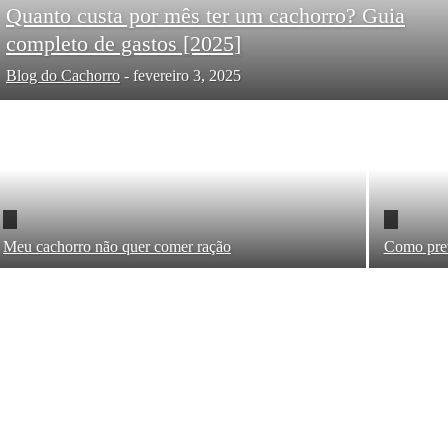
Quanto custa por mês ter um cachorro? Guia
completo de gastos [2025]
Blog do Cachorro
-
fevereiro 3, 2025
Meu cachorro não quer comer ração
Como prev