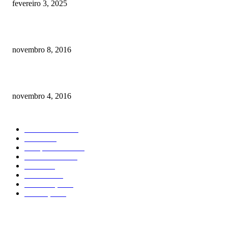
fevereiro 3, 2025
Meu cachorro não quer comer ração
novembro 8, 2016
Como prevenir o câncer em cães
novembro 4, 2016
CATEGORIA EM ALTA
Curiosidades
184
Saúde
134
Comportamento
98
Adestramento
97
Filhote
83
Cuidados
61
Alimentação
42
Prevenção
41