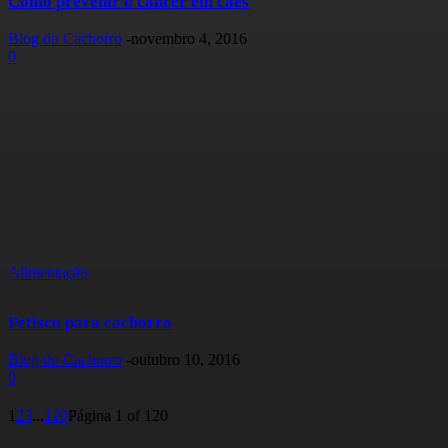
Como prevenir o câncer em cães
Blog do Cachorro
-
novembro 4, 2016
0
Alimentação
Petisco para cachorro
Blog do Cachorro
-
outubro 10, 2016
0
1
2
3
...
120
Página 1 of 120