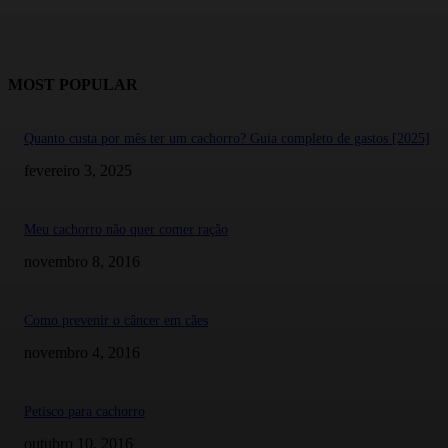
MOST POPULAR
Quanto custa por mês ter um cachorro? Guia completo de gastos [2025]
fevereiro 3, 2025
Meu cachorro não quer comer ração
novembro 8, 2016
Como prevenir o câncer em cães
novembro 4, 2016
Petisco para cachorro
outubro 10, 2016