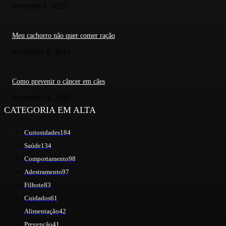
fevereiro 3, 2025
Meu cachorro não quer comer ração
novembro 8, 2016
Como prevenir o câncer em cães
novembro 4, 2016
CATEGORIA EM ALTA
Curiosidades
184
Saúde
134
Comportamento
98
Adestramento
97
Filhote
83
Cuidados
61
Alimentação
42
Prevenção
41