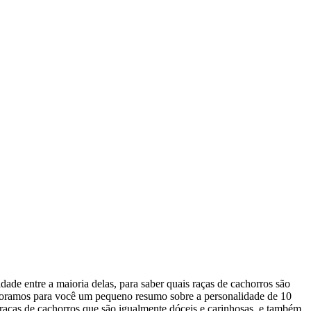
de entre a maioria delas, para saber quais raças de cachorros são
laboramos para você um pequeno resumo sobre a personalidade de 10
s raças de cachorros que são igualmente dóceis e carinhosas, e também