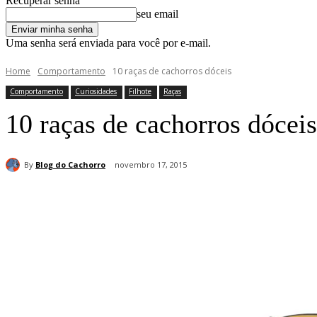
Recuperar senha
seu email
Uma senha será enviada para você por e-mail.
Home
Comportamento
10 raças de cachorros dóceis
Comportamento
Curiosidades
Filhote
Raças
10 raças de cachorros dóceis
By
Blog do Cachorro
novembro 17, 2015
Compartilhar