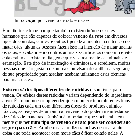
Intoxicação por veneno de rato em cães
É muito triste imaginar que também existem inúmeros seres
humanos que são capazes de colocar
veneno de rato
em diversos
tipos de comidas, carnes, e outros tipos de alimentos na intensão de
matar cães, algumas pessoas fazem isso na intenção de matar apenas
os ratos, e acabam tendo outros animais sacrificados como um efeito
colateral, mas existe muita gente que visa realmente os animais de
estimação. Este tipo de intoxicação é criminosa, e acreditem, muitas
pessoas que não gostam de animais ou visam desabilitar a segurança
de sua propriedade para assaltar, acabam utilizando estas técnicas
para matar cães.
Existem vários tipos diferentes de raticidas
disponíveis para
venda. Os efeitos destes raticidas variam dependendo do ingrediente
ativo. É importante compreender que como existem diferentes tipos
de raticidas cada um com diferentes doses de produtos químico
tóxicos, as reações de um animal envenenado podem manifestar-se
de várias de maneiras. Também é importante que você tenha em
mente que
nenhum tipo de veneno de rato pode ser considerado
seguro para cães
. Aqui em casa, utilizo ratoeiras de cola, a pior
coisa que pode acontecer com meus cães é ficar colado nelas. A