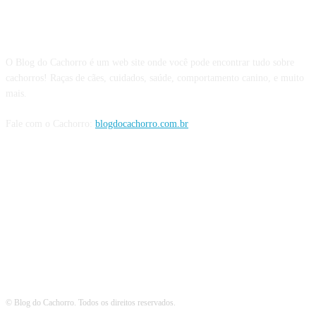
Sobre o Blog do Cachorro
O Blog do Cachorro é um web site onde você pode encontrar tudo sobre
cachorros! Raças de cães, cuidados, saúde, comportamento canino, e muito
mais.
Fale com o Cachorro:
blogdocachorro.com.br
Siga o Cachorro
© Blog do Cachorro. Todos os direitos reservados.