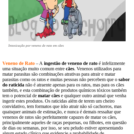
Intoxicação por veneno de rato em cães
Veneno de Rato
– A
ingestão de veneno de rato
é infelizmente
uma situação muito comum entre
cães
. Venenos utilizados para
matar parasitas são combinações atrativas para atrair e matar
parasitas como os ratos e muitas pessoas não percebem que o
sabor
do raticida
não é atraente apenas para os ratos, mas para os cães
também, e esta combinação de produtos químicos tóxicos também
tem o potencial de
matar cães
e qualquer outro animal que venha
ingerir estes produtos. Os raticidas além de terem um cheiro
convidativo, tem formatos que irão atrair não só cachorros, mas
quaisquer animais de estimação, e nunca é demais ressaltar que
venenos de ratos são perfeitamente capazes de matar os cães,
principalmente aqueles de raças pequenas, ou filhotes, em questão
de dias ou semanas, por isso, se seu peludo estiver apresentando
algum estado clínico que evidencie a probabilidade de