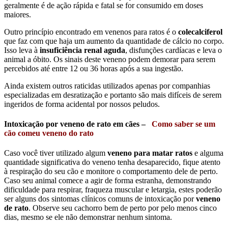
geralmente é de ação rápida e fatal se for consumido em doses
maiores.
Outro princípio encontrado em venenos para ratos é o
colecalciferol
que faz com que haja um aumento da quantidade de cálcio no corpo.
Isso leva à
insuficiência renal aguda
, disfunções cardíacas e leva o
animal a óbito. Os sinais deste veneno podem demorar para serem
percebidos até entre 12 ou 36 horas após a sua ingestão.
Ainda existem outros raticidas utilizados apenas por companhias
especializadas em desratização e portanto são mais difíceis de serem
ingeridos de forma acidental por nossos peludos.
Intoxicação por veneno de rato em cães –
Como saber se um
cão comeu veneno do rato
Caso você tiver utilizado algum
veneno para matar ratos
e alguma
quantidade significativa do veneno tenha desaparecido, fique atento
à respiração do seu cão e monitore o comportamento dele de perto.
Caso seu animal comece a agir de forma estranha, demonstrando
dificuldade para respirar, fraqueza muscular e letargia, estes poderão
ser alguns dos sintomas clínicos comuns de intoxicação por
veneno
de rato
. Observe seu cachorro bem de perto por pelo menos cinco
dias, mesmo se ele não demonstrar nenhum sintoma.