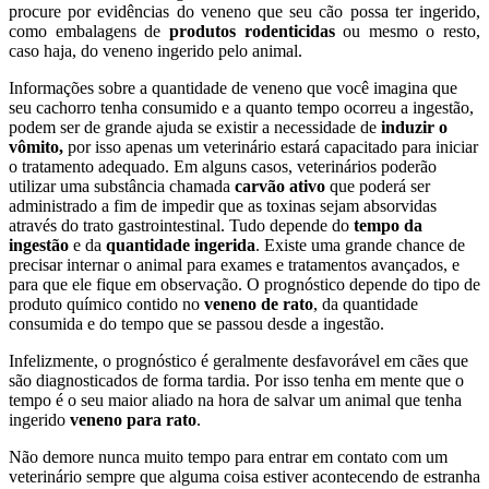
procure por evidências do veneno que seu cão possa ter ingerido,
como embalagens de
produtos rodenticidas
ou mesmo o resto,
caso haja, do veneno ingerido pelo animal.
Informações sobre a quantidade de veneno que você imagina que
seu cachorro tenha consumido e a quanto tempo ocorreu a ingestão,
podem ser de grande ajuda se existir a necessidade de
induzir o
vômito,
por isso apenas um veterinário estará capacitado para iniciar
o tratamento adequado. Em alguns casos, veterinários poderão
utilizar uma substância chamada
carvão ativo
que poderá ser
administrado a fim de impedir que as toxinas sejam absorvidas
através do trato gastrointestinal. Tudo depende do
tempo da
ingestão
e da
quantidade ingerida
. Existe uma grande chance de
precisar internar o animal para exames e tratamentos avançados, e
para que ele fique em observação. O prognóstico depende do tipo de
produto químico contido no
veneno de rato
, da quantidade
consumida e do tempo que se passou desde a ingestão.
Infelizmente, o prognóstico é geralmente desfavorável em cães que
são diagnosticados de forma tardia. Por isso tenha em mente que o
tempo é o seu maior aliado na hora de salvar um animal que tenha
ingerido
veneno para rato
.
Não demore nunca muito tempo para entrar em contato com um
veterinário sempre que alguma coisa estiver acontecendo de estranha