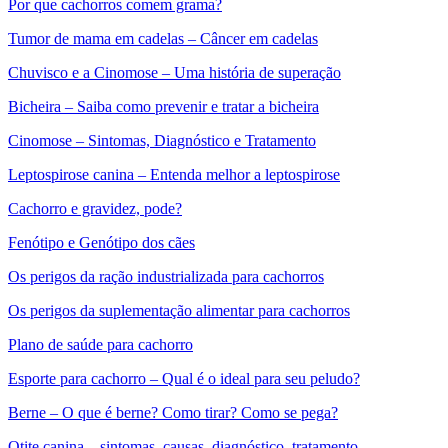
Por que cachorros comem grama?
Tumor de mama em cadelas – Câncer em cadelas
Chuvisco e a Cinomose – Uma história de superação
Bicheira – Saiba como prevenir e tratar a bicheira
Cinomose – Sintomas, Diagnóstico e Tratamento
Leptospirose canina – Entenda melhor a leptospirose
Cachorro e gravidez, pode?
Fenótipo e Genótipo dos cães
Os perigos da ração industrializada para cachorros
Os perigos da suplementação alimentar para cachorros
Plano de saúde para cachorro
Esporte para cachorro – Qual é o ideal para seu peludo?
Berne – O que é berne? Como tirar? Como se pega?
Otite canina – sintomas, causas, diagnóstico, tratamento