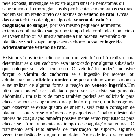
pele exposta, investigue se existe algum sinal de hematomas ou
sangramento. Hemorragias nasais persistentes e membranas escuras
podem ser um efeito direto das toxinas do
veneno de rato
. Umas
das características de alguns tipos de
veneno de rato
é a
coagulação do sangue
, por isso mesmo pequenos ferimentos
externos continuarão a sangrar por tempo indeterminado. Contacte o
seu veterinário ou vá imediatamente a um hospital veterinário de
plantão, se você suspeitar que seu cachorro possa ter
ingerido
acidentalmente veneno de rato.
Existem vários testes clínicos que um veterinário irá realizar para
determinar se o seu cachorro está intoxicado por alguma substância
que coloque sua vida em risco. O veterinário poderá inclusive
forçar o vômito do cachorro
se a ingestão for recente, ou
administrar um
antídoto químico
que possa minimizar os sintomas
e neutralizar de alguma forma a reação ao
veneno ingerido
.Um
ultra som poderá ser solicitado para ver se existe sangramento
abdominal, um raio x de tórax também poderá ser solicitado para
checar se existe sangramento no pulmão e pleura, um hemograma
para observar se existe quadro de anemia, será feita a contagem de
plaquetas para ver se o número de plaquetas está baixo e testes de
fatores de coagulação também possivelmente serão requisitados para
checar se há retardamento no tempo de coagulação sanguínea. O
tratamento será feito através de medicação de suporte, algumas
vezes transfusão de sangue e antídotos. Antes de ir ao veterinário,