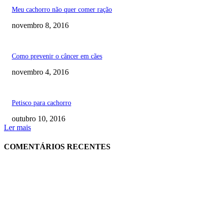
Meu cachorro não quer comer ração
novembro 8, 2016
Como prevenir o câncer em cães
novembro 4, 2016
Petisco para cachorro
outubro 10, 2016
Ler mais
COMENTÁRIOS RECENTES
RECOMENDADOS
Quanto custa por mês ter um cachorro? Guia completo de gastos [2025]