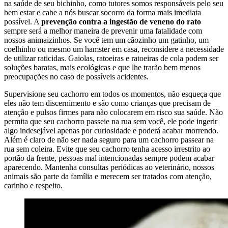
na saúde de seu bichinho, como tutores somos responsáveis pelo seu
bem estar e cabe a nós buscar socorro da forma mais imediata
possível. A
prevenção contra a ingestão de veneno do rato
sempre será a melhor maneira de prevenir uma fatalidade com
nossos animaizinhos. Se você tem um cãozinho um gatinho, um
coelhinho ou mesmo um hamster em casa, reconsidere a necessidade
de utilizar raticidas. Gaiolas, ratoeiras e ratoeiras de cola podem ser
soluções baratas, mais ecológicas e que lhe trarão bem menos
preocupações no caso de possíveis acidentes.
Supervisione seu cachorro em todos os momentos, não esqueça que
eles não tem discernimento e são como crianças que precisam de
atenção e pulsos firmes para não colocarem em risco sua saúde. Não
permita que seu cachorro passeie na rua sem você, ele pode ingerir
algo indesejável apenas por curiosidade e poderá acabar morrendo.
Além é claro de não ser nada seguro para um cachorro passear na
rua sem coleira. Evite que seu cachorro tenha acesso irrestrito ao
portão da frente, pessoas mal intencionadas sempre podem acabar
aparecendo. Mantenha consultas periódicas ao veterinário, nossos
animais são parte da família e merecem ser tratados com atenção,
carinho e respeito.