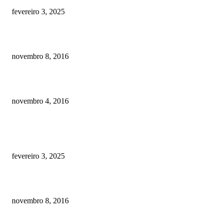
fevereiro 3, 2025
Meu cachorro não quer comer ração
novembro 8, 2016
Como prevenir o câncer em cães
novembro 4, 2016
POSTS EM ALTA
Quanto custa por mês ter um cachorro? Guia completo de gastos [2025]
fevereiro 3, 2025
Meu cachorro não quer comer ração
novembro 8, 2016