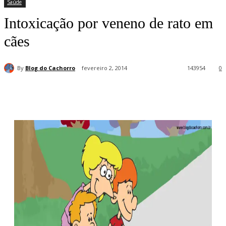
Saúde
Intoxicação por veneno de rato em
cães
By
Blog do Cachorro
fevereiro 2, 2014
143954
0