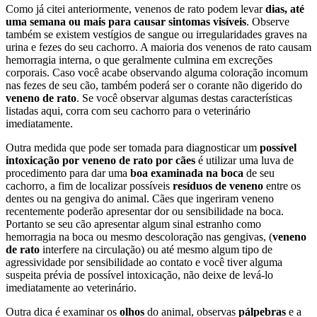
Como já citei anteriormente, venenos de rato podem levar
dias, até
uma semana ou mais para causar sintomas visíveis
. Observe
também se existem vestígios de sangue ou irregularidades graves na
urina e fezes do seu cachorro. A maioria dos venenos de rato causam
hemorragia interna, o que geralmente culmina em excreções
corporais. Caso você acabe observando alguma coloração incomum
nas fezes de seu cão, também poderá ser o corante não digerido do
veneno de rato
. Se você observar algumas destas características
listadas aqui, corra com seu cachorro para o veterinário
imediatamente.
Outra medida que pode ser tomada para diagnosticar um
possível
intoxicação por veneno de rato por cães
é utilizar uma luva de
procedimento para dar uma
boa examinada na boca
de seu
cachorro, a fim de localizar possíveis
resíduos de veneno
entre os
dentes ou na gengiva do animal. Cães que ingeriram veneno
recentemente poderão apresentar dor ou sensibilidade na boca.
Portanto se seu cão apresentar algum sinal estranho como
hemorragia na boca ou mesmo descoloração nas gengivas, (
veneno
de rato
interfere na circulação) ou até mesmo algum tipo de
agressividade por sensibilidade ao contato e você tiver alguma
suspeita prévia de possível intoxicação, não deixe de levá-lo
imediatamente ao veterinário.
Outra dica é examinar os
olhos
do animal, observas
pálpebras
e a