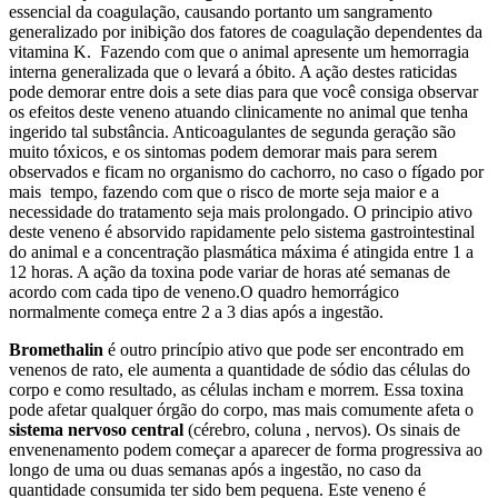
essencial da coagulação,
causando portanto um sangramento
generalizado por inibição dos fatores de coagulação dependentes da
vitamina K. Fazendo com que o animal apresente um hemorragia
interna generalizada que o levará a óbito. A ação destes raticidas
pode demorar entre dois a sete dias para que você consiga observar
os efeitos deste veneno atuando clinicamente no animal que tenha
ingerido tal substância. Anticoagulantes de segunda geração são
muito tóxicos, e os sintomas podem demorar mais para serem
observados e ficam no organismo do cachorro, no caso o fígado por
mais tempo, fazendo com que o risco de morte seja maior e a
necessidade do tratamento seja mais prolongado. O principio ativo
deste veneno é absorvido rapidamente pelo sistema gastrointestinal
do animal e a concentração plasmática máxima é atingida entre 1 a
12 horas. A ação da toxina pode variar de horas até semanas de
acordo com cada tipo de veneno.O quadro hemorrágico
normalmente começa entre 2 a 3 dias após a ingestão.
Bromethalin
é outro princípio ativo que pode ser encontrado em
venenos de rato, ele aumenta a quantidade de sódio das células do
corpo e como resultado, as células incham e morrem. Essa toxina
pode afetar qualquer órgão do corpo, mas mais comumente afeta o
sistema nervoso central
(cérebro, coluna , nervos). Os sinais de
envenenamento podem começar a aparecer de forma progressiva ao
longo de uma ou duas semanas após a ingestão, no caso da
quantidade consumida ter sido bem pequena. Este veneno é