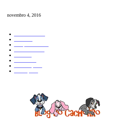
Como prevenir o câncer em cães
novembro 4, 2016
CATEGORIA EM ALTA
Curiosidades
184
Saúde
134
Comportamento
98
Adestramento
97
Filhote
83
Cuidados
61
Alimentação
42
Prevenção
41