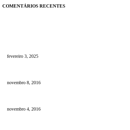
COMENTÁRIOS RECENTES
RECOMENDADOS
Quanto custa por mês ter um cachorro? Guia completo de gastos [2025]
fevereiro 3, 2025
Meu cachorro não quer comer ração
novembro 8, 2016
Como prevenir o câncer em cães
novembro 4, 2016
POSTS EM ALTA