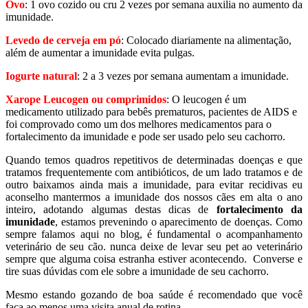
Ovo
: 1 ovo cozido ou cru 2 vezes por semana auxilia no aumento da
imunidade.
Levedo de cerveja em pó
: Colocado diariamente na alimentação,
além de aumentar a imunidade evita pulgas.
Iogurte natural
: 2 a 3 vezes por semana aumentam a imunidade.
Xarope Leucogen ou comprimidos
: O leucogen é um
medicamento utilizado para bebês prematuros, pacientes de AIDS e
foi comprovado como um dos melhores medicamentos para o
fortalecimento da imunidade e pode ser usado pelo seu cachorro.
Quando temos quadros repetitivos de determinadas doenças e que
tratamos frequentemente com antibióticos, de um lado tratamos e de
outro baixamos ainda mais a imunidade, para evitar recidivas eu
aconselho mantermos a imunidade dos nossos cães em alta o ano
inteiro, adotando algumas destas dicas de
fortalecimento da
imunidade
, estamos prevenindo o aparecimento de doenças. Como
sempre falamos aqui no blog, é fundamental o acompanhamento
veterinário de seu cão. nunca deixe de levar seu pet ao veterinário
sempre que alguma coisa estranha estiver acontecendo. Converse e
tire suas dúvidas com ele sobre a imunidade de seu cachorro.
Mesmo estando gozando de boa saúde é recomendado que você
faça ao menos uma visita anual de rotina.