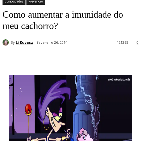
Curiosidades
Prevenção
Como aumentar a imunidade do
meu cachorro?
By
Li Kuvasz
fevereiro 26, 2014
121365
0