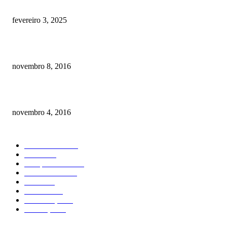
Quanto custa por mês ter um cachorro? Guia completo de gastos [2025]
fevereiro 3, 2025
Meu cachorro não quer comer ração
novembro 8, 2016
Como prevenir o câncer em cães
novembro 4, 2016
CATEGORIA EM ALTA
Curiosidades
184
Saúde
134
Comportamento
98
Adestramento
97
Filhote
83
Cuidados
61
Alimentação
42
Prevenção
41