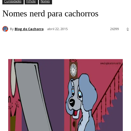
Curiosidades
Filhote
Nomes
Nomes nerd para cachorros
By
Blog do Cachorro
abril 22, 2015
26399
0