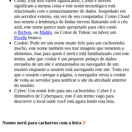
Cloud: Este tem vários significados, Cloud e nuvens
significam a mesma coisa e este nome tecnológico está
relacionado com o armazenamento de dados hospedado em
um servidor externo, em vez de seu computador. Como Cloud
nos remete a lembrança de lindas nuvens flutuando sob o céu
azul, este nome parece mais apropriado para cães como
o
Bichon
, ou
Maltês
, ou Coton de Tulear, ou talvez um
Poodle
branco.
Cookie: Pode ser um nome muito fofo para um cachorrinho
macho, este nome também nos traz imagens que remetem a
alimentos, mas para quem é nerd e está familiarizado com este
termo, sabe que cookie é um pequeno pedaço de dados
enviados de um site e armazenados no navegador de um
usuário enquanto o usuário está navegando este site. Toda vez
que o usuário carregar a página, o navegador envia o cookie
de volta ao servidor para notificar o site da atividade anterior
do usuário.
Cyber: Um nome fofo para um cachorrinho. Cyber é o
diminutivo de Cyberspace, este é um termo vago para
descrever o local onde você está agora lendo esta lista.
Nomes nerd para cachorros com a letra
D