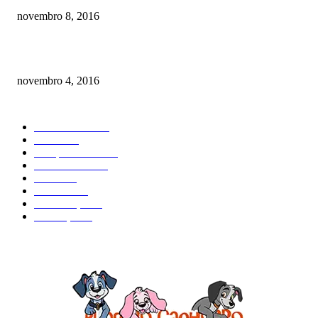
novembro 8, 2016
Como prevenir o câncer em cães
novembro 4, 2016
CATEGORIA EM ALTA
Curiosidades
184
Saúde
134
Comportamento
98
Adestramento
97
Filhote
83
Cuidados
61
Alimentação
42
Prevenção
41