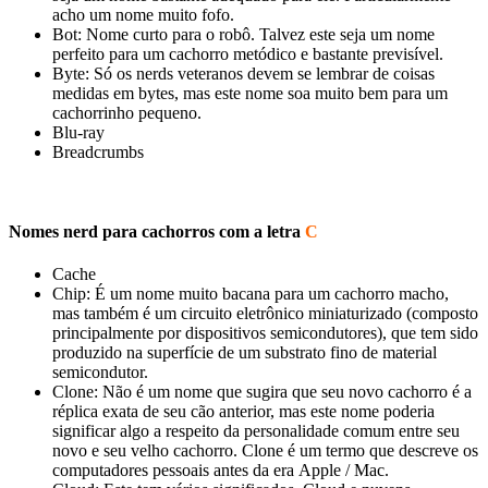
acho um nome muito fofo.
Bot: Nome curto para o robô. Talvez este seja um nome
perfeito para um cachorro metódico e bastante previsível.
Byte: Só os nerds veteranos devem se lembrar de coisas
medidas em bytes, mas este nome soa muito bem para um
cachorrinho pequeno.
Blu-ray
Breadcrumbs
Nomes nerd para cachorros com a letra
C
Cache
Chip: É um nome muito bacana para um cachorro macho,
mas também é um circuito eletrônico miniaturizado (composto
principalmente por dispositivos semicondutores), que tem sido
produzido na superfície de um substrato fino de material
semicondutor.
Clone: ​​Não é um nome que sugira que seu novo cachorro é a
réplica exata de seu cão anterior, mas este nome poderia
significar algo a respeito da personalidade comum entre seu
novo e seu velho cachorro. Clone é um termo que descreve os
computadores pessoais antes da era Apple / Mac.