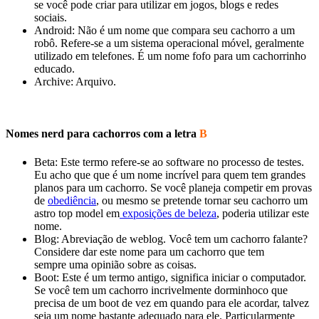
se você pode criar para utilizar em jogos, blogs e redes
sociais.
Android: Não é um nome que compara seu cachorro a um
robô. Refere-se a um sistema operacional móvel, geralmente
utilizado em telefones. É um nome fofo para um cachorrinho
educado.
Archive: Arquivo.
Nomes nerd para cachorros com a letra
B
Beta: Este termo refere-se ao software no processo de testes.
Eu acho que que é um nome incrível para quem tem grandes
planos para um cachorro. Se você planeja competir em provas
de
obediência
, ou mesmo se pretende tornar seu cachorro um
astro top model em
exposições de beleza
, poderia utilizar este
nome.
Blog: Abreviação de weblog. Você tem um cachorro falante?
Considere dar este nome para um cachorro que tem
sempre uma opinião sobre as coisas.
Boot: Este é um termo antigo, significa iniciar o computador.
Se você tem um cachorro incrivelmente dorminhoco que
precisa de um boot de vez em quando para ele acordar, talvez
seja um nome bastante adequado para ele. Particularmente