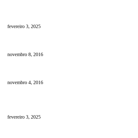
Quanto custa por mês ter um cachorro? Guia completo de gastos [2025]
fevereiro 3, 2025
Meu cachorro não quer comer ração
novembro 8, 2016
Como prevenir o câncer em cães
novembro 4, 2016
POSTS EM ALTA
Quanto custa por mês ter um cachorro? Guia completo de gastos [2025]
fevereiro 3, 2025
Meu cachorro não quer comer ração