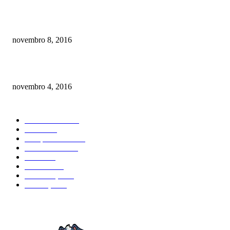
Meu cachorro não quer comer ração
novembro 8, 2016
Como prevenir o câncer em cães
novembro 4, 2016
CATEGORIA EM ALTA
Curiosidades
184
Saúde
134
Comportamento
98
Adestramento
97
Filhote
83
Cuidados
61
Alimentação
42
Prevenção
41