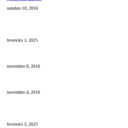
outubro 10, 2016
RECOMENDADOS
Quanto custa por mês ter um cachorro? Guia completo de gastos [2025]
fevereiro 3, 2025
Meu cachorro não quer comer ração
novembro 8, 2016
Como prevenir o câncer em cães
novembro 4, 2016
POSTS EM ALTA
Quanto custa por mês ter um cachorro? Guia completo de gastos [2025]
fevereiro 3, 2025