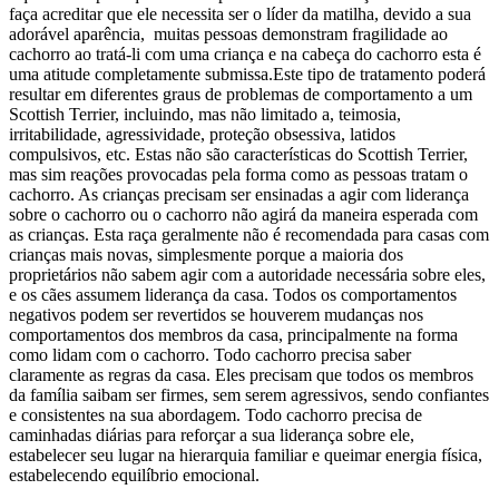
faça acreditar que ele necessita ser o líder da matilha, devido a sua
adorável aparência, muitas pessoas demonstram fragilidade ao
cachorro ao tratá-li com uma criança e na cabeça do cachorro esta é
uma atitude completamente submissa.Este tipo de tratamento poderá
resultar em diferentes graus de problemas de comportamento a um
Scottish Terrier, incluindo, mas não limitado a, teimosia,
irritabilidade, agressividade, proteção obsessiva, latidos
compulsivos, etc. Estas não são características do Scottish Terrier,
mas sim reações provocadas pela forma como as pessoas tratam o
cachorro. As crianças precisam ser ensinadas a agir com liderança
sobre o cachorro ou o cachorro não agirá da maneira esperada com
as crianças. Esta raça geralmente não é recomendada para casas com
crianças mais novas, simplesmente porque a maioria dos
proprietários não sabem agir com a autoridade necessária sobre eles,
e os cães assumem liderança da casa. Todos os comportamentos
negativos podem ser revertidos se houverem mudanças nos
comportamentos dos membros da casa, principalmente na forma
como lidam com o cachorro. Todo cachorro precisa saber
claramente as regras da casa. Eles precisam que todos os membros
da família saibam ser firmes, sem serem agressivos, sendo confiantes
e consistentes na sua abordagem. Todo cachorro precisa de
caminhadas diárias para reforçar a sua liderança sobre ele,
estabelecer seu lugar na hierarquia familiar e queimar energia física,
estabelecendo equilíbrio emocional.