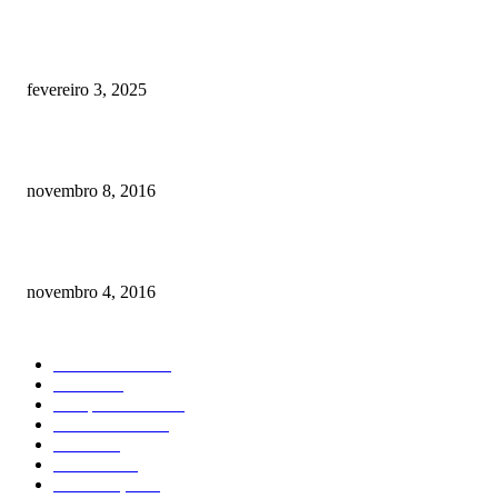
Quanto custa por mês ter um cachorro? Guia completo de gastos [2025]
fevereiro 3, 2025
Meu cachorro não quer comer ração
novembro 8, 2016
Como prevenir o câncer em cães
novembro 4, 2016
CATEGORIA EM ALTA
Curiosidades
184
Saúde
134
Comportamento
98
Adestramento
97
Filhote
83
Cuidados
61
Alimentação
42