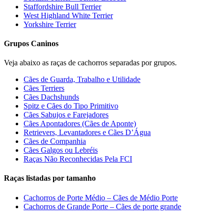
Staffordshire Bull Terrier
West Highland White Terrier
Yorkshire Terrier
Grupos Caninos
Veja abaixo as raças de cachorros separadas por grupos.
Cães de Guarda, Trabalho e Utilidade
Cães Terriers
Cães Dachshunds
Spitz e Cães do Tipo Primitivo
Cães Sabujos e Farejadores
Cães Apontadores (Cães de Aponte)
Retrievers, Levantadores e Cães D’Água
Cães de Companhia
Cães Galgos ou Lebréis
Raças Não Reconhecidas Pela FCI
Raças listadas por tamanho
Cachorros de Porte Médio – Cães de Médio Porte
Cachorros de Grande Porte – Cães de porte grande