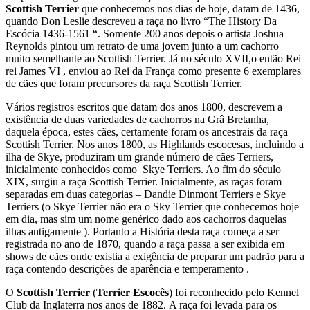
Scottish Terrier
que conhecemos nos dias de hoje, datam de 1436,
quando Don Leslie descreveu a raça no livro “The History Da
Escócia 1436-1561 “. Somente 200 anos depois o artista Joshua
Reynolds pintou um retrato de uma jovem junto a um cachorro
muito semelhante ao Scottish Terrier. Já no século XVII,o então Rei
rei James VI , enviou ao Rei da França como presente 6 exemplares
de cães que foram precursores da raça Scottish Terrier.
Vários registros escritos que datam dos anos 1800, descrevem a
existência de duas variedades de cachorros na Grâ Bretanha,
daquela época, estes cães, certamente foram os ancestrais da raça
Scottish Terrier. Nos anos 1800, as Highlands escocesas, incluindo a
ilha de Skye, produziram um grande número de cães Terriers,
inicialmente conhecidos como Skye Terriers. Ao fim do século
XIX, surgiu a raça Scottish Terrier. Inicialmente, as raças foram
separadas em duas categorias – Dandie Dinmont Terriers e Skye
Terriers (o Skye Terrier não era o Sky Terrier que conhecemos hoje
em dia, mas sim um nome genérico dado aos cachorros daquelas
ilhas antigamente ). Portanto a História desta raça começa a ser
registrada no ano de 1870, quando a raça passa a ser exibida em
shows de cães onde existia a exigência de preparar um padrão para a
raça contendo descrições de aparência e temperamento .
O
Scottish Terrier
(
Terrier Escocês
) foi reconhecido pelo Kennel
Club da Inglaterra nos anos de 1882. A raça foi levada para os