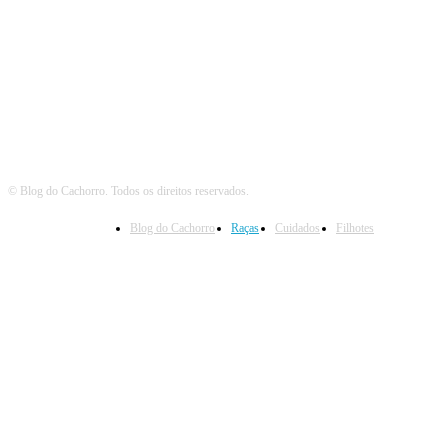
Siga o Cachorro
© Blog do Cachorro. Todos os direitos reservados.
Blog do Cachorro
Raças
Cuidados
Filhotes