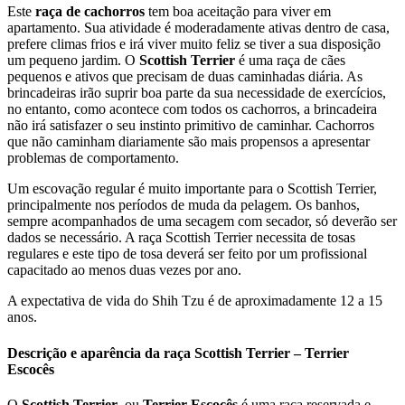
Este
raça de cachorros
tem boa aceitação para viver em
apartamento. Sua atividade é moderadamente ativas dentro de casa,
prefere climas frios e irá viver muito feliz se tiver a sua disposição
um pequeno jardim. O
Scottish Terrier
é uma raça de cães
pequenos e ativos que precisam de duas caminhadas diária. As
brincadeiras irão suprir boa parte da sua necessidade de exercícios,
no entanto, como acontece com todos os cachorros, a brincadeira
não irá satisfazer o seu instinto primitivo de caminhar. Cachorros
que não caminham diariamente são mais propensos a apresentar
problemas de comportamento.
Um escovação regular é muito importante para o Scottish Terrier,
principalmente nos períodos de muda da pelagem. Os banhos,
sempre acompanhados de uma secagem com secador, só deverão ser
dados se necessário. A raça Scottish Terrier necessita de tosas
regulares e este tipo de tosa deverá ser feito por um profissional
capacitado ao menos duas vezes por ano.
A expectativa de vida do Shih Tzu é de aproximadamente 12 a 15
anos.
Descrição e aparência da raça Scottish Terrier – Terrier
Escocês
O
Scottish Terrier
, ou
Terrier Escocês
é uma raça reservada e