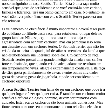
nosso amiguinho da raça Scottish Terrier. Esta é uma raça muito
sensível que gosta de ser liderada e se você ensiná-la com carinho,
firmeza e liderança, terá um ótimo cachorro em casa. No entanto, se
você não tiver pulso firme com ele, o Scottish Terrier parecerá um
cão teimoso.
O treinamento de obediência é muito importante e deverá fazer parte
do cotidiano do
filhote
desta raça, para estabelecer o lugar dele no
grupo familiar. Não esqueça, nunca bata e nunca haja com
agressividade com nenhum cachorro, mas em particular isso seria
um desastre com um cachorro terrier. O Scottish Terrier que não for
criado da maneira adequada, irá desafiar os membros da família que
não estabeleceram sua liderança sobre ele. Um cachorro da raça
Scottish Terrier possui uma grande inteligência aliada a um caráter
forte e obstinado, que quando criado adequadamente resultam em
um temperamento vivaz, alegre e extremamente confiável. Esta raça
de cães gosta particularmente de cavar, e entre outras atividades
gosta de passear, gosta de jogar bola, e pode ser considerado um
cachorro esportista.
A
raça Scottish Terrier
tem fama de ser um cachorro que pode ir a
qualquer lugar e fazer qualquer coisa. É também um cachorro muito
sensível a críticas e elogios, portanto, devem ser treinados com
cuidado. Esta raça de cachorros são bons animais domésticos. Mas
fique atento para que seu comportamento com relação a ele não o