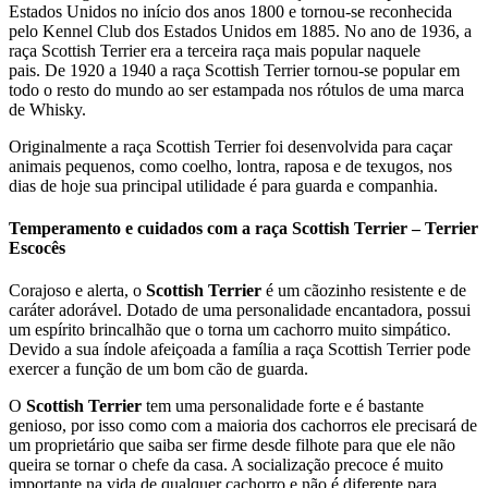
Estados Unidos no início dos anos 1800 e tornou-se reconhecida
pelo Kennel Club dos Estados Unidos em 1885. No ano de 1936, a
raça Scottish Terrier era a terceira raça mais popular naquele
pais. De 1920 a 1940 a raça Scottish Terrier tornou-se popular em
todo o resto do mundo ao ser estampada nos rótulos de uma marca
de Whisky.
Originalmente a raça Scottish Terrier foi desenvolvida para caçar
animais pequenos, como coelho, lontra, raposa e de texugos, nos
dias de hoje sua principal utilidade é para guarda e companhia.
Temperamento e cuidados com a raça Scottish Terrier – Terrier
Escocês
Corajoso e alerta, o
Scottish Terrier
é um cãozinho resistente e de
caráter adorável. Dotado de uma personalidade encantadora, possui
um espírito brincalhão que o torna um cachorro muito simpático.
Devido a sua índole afeiçoada a família a raça Scottish Terrier pode
exercer a função de um bom cão de guarda.
O
Scottish Terrier
tem uma personalidade forte e é bastante
genioso, por isso como com a maioria dos cachorros ele precisará de
um proprietário que saiba ser firme desde filhote para que ele não
queira se tornar o chefe da casa. A socialização precoce é muito
importante na vida de qualquer cachorro e não é diferente para