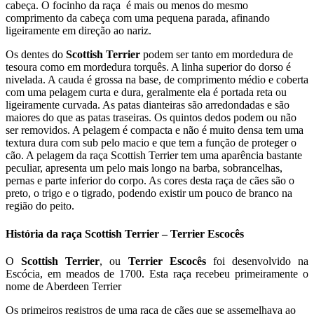
cabeça. O focinho da raça é mais ou menos do mesmo
comprimento da cabeça com uma pequena parada, afinando
ligeiramente em direção ao nariz.
Os dentes do
Scottish Terrier
podem ser tanto em mordedura de
tesoura como em mordedura torquês. A linha superior do dorso é
nivelada. A cauda é grossa na base, de comprimento médio e coberta
com uma pelagem curta e dura, geralmente ela é portada reta ou
ligeiramente curvada. As patas dianteiras são arredondadas e são
maiores do que as patas traseiras. Os quintos dedos podem ou não
ser removidos. A pelagem é compacta e não é muito densa tem uma
textura dura com sub pelo macio e que tem a função de proteger o
cão. A pelagem da raça Scottish Terrier tem uma aparência bastante
peculiar, apresenta um pelo mais longo na barba, sobrancelhas,
pernas e parte inferior do corpo. As cores desta raça de cães são o
preto, o trigo e o tigrado, podendo existir um pouco de branco na
região do peito.
História da raça Scottish Terrier – Terrier Escocês
O
Scottish Terrier
, ou
Terrier Escocês
foi desenvolvido na
Escócia, em meados de 1700. Esta raça recebeu primeiramente o
nome de Aberdeen Terrier
Os primeiros registros de uma raça de cães que se assemelhava ao