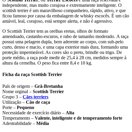
independente, mas muito corajosa e extremamente inteligente. O
scottish terrier é um maravilhoso companheiro, rápido, ativo, e que
ficou famoso por causa da embalagem de whisky escocês. É um cão
amável, leal, corajoso, está sempre alerta, e não é agressivo.
O Scottish Terrier tem as orelhas eretas, olhos de formato
amendoado, castanho-escuros, e rabo de tamanho moderado. A raça
possui uma pelagem dupla, bem aderente ao corpo, com sub-pelo
curto, denso e macio, e uma capa exterior mais dura, formando uma
proteção impermeável. As cores são o preto, brindle ou trigo. De
porte médio, a raça pode medir de 25,4 à 28 cm, medidos sempre à
altura da cernelha. O peso fica entre 8,4 e 10 kg.
Ficha da raça Scottish Terrier
País de origem –
Grã-Bretanha
Nome orginal –
Scottish Terrier
Grupo 3 –
Cães terriers
Utilização –
Cão de caça
Porte –
Pequeno
Necessidade de exercício diário –
Alta
Temperamento –
Valente, inteligente e de temperamento forte
Adestrabilidade –
Média