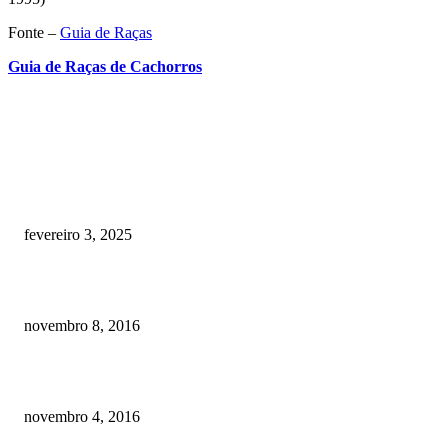
Fonte –
Guia de Raças
Guia de Raças de Cachorros
RECOMENDADOS
Quanto custa por mês ter um cachorro? Guia completo de gastos [2025]
fevereiro 3, 2025
Meu cachorro não quer comer ração
novembro 8, 2016
Como prevenir o câncer em cães
novembro 4, 2016
POSTS EM ALTA