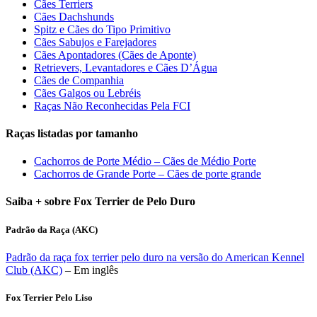
Cães Terriers
Cães Dachshunds
Spitz e Cães do Tipo Primitivo
Cães Sabujos e Farejadores
Cães Apontadores (Cães de Aponte)
Retrievers, Levantadores e Cães D’Água
Cães de Companhia
Cães Galgos ou Lebréis
Raças Não Reconhecidas Pela FCI
Raças listadas por tamanho
Cachorros de Porte Médio – Cães de Médio Porte
Cachorros de Grande Porte – Cães de porte grande
Saiba + sobre Fox Terrier de Pelo Duro
Padrão da Raça (AKC)
Padrão da raça fox terrier pelo duro na versão do American Kennel
Club (AKC)
– Em inglês
Fox Terrier Pelo Liso