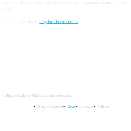
cachorros! Raças de cães, cuidados, saúde, comportamento canino, e muito
mais.
Fale com o Cachorro:
blogdocachorro.com.br
Siga o Cachorro
© Blog do Cachorro. Todos os direitos reservados.
Blog do Cachorro
Raças
Cuidados
Filhotes