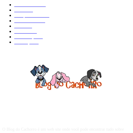
Curiosidades
184
Saúde
134
Comportamento
98
Adestramento
97
Filhote
83
Cuidados
61
Alimentação
42
Prevenção
41
Sobre o Blog do Cachorro
O Blog do Cachorro é um web site onde você pode encontrar tudo sobre