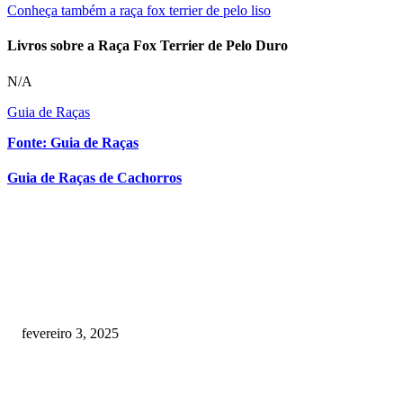
Conheça também a raça fox terrier de pelo liso
Livros sobre a Raça Fox Terrier de Pelo Duro
N/A
Guia de Raças
Fonte: Guia de Raças
Guia de Raças de Cachorros
RECOMENDADOS
Quanto custa por mês ter um cachorro? Guia completo de gastos [2025]
fevereiro 3, 2025
Meu cachorro não quer comer ração