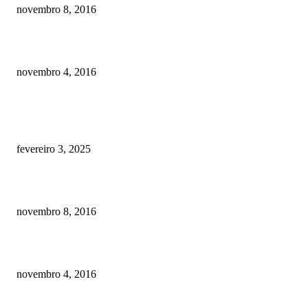
novembro 8, 2016
Como prevenir o câncer em cães
novembro 4, 2016
POSTS EM ALTA
Quanto custa por mês ter um cachorro? Guia completo de gastos [2025]
fevereiro 3, 2025
Meu cachorro não quer comer ração
novembro 8, 2016
Como prevenir o câncer em cães
novembro 4, 2016
CATEGORIA EM ALTA