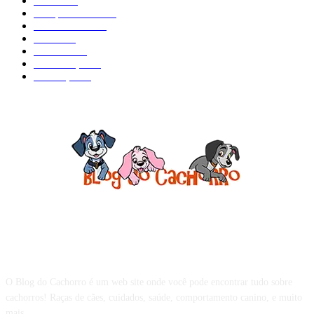
Saúde
134
Comportamento
98
Adestramento
97
Filhote
83
Cuidados
61
Alimentação
42
Prevenção
41
Sobre o Blog do Cachorro
O Blog do Cachorro é um web site onde você pode encontrar tudo sobre
cachorros! Raças de cães, cuidados, saúde, comportamento canino, e muito
mais.