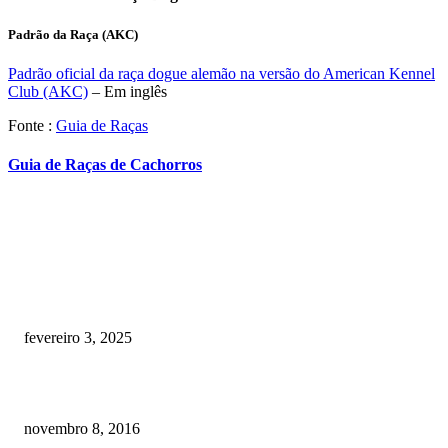
Padrão da Raça (AKC)
Padrão oficial da raça dogue alemão na versão do American Kennel
Club (AKC)
– Em inglês
Fonte :
Guia de Raças
Guia de Raças de Cachorros
RECOMENDADOS
Quanto custa por mês ter um cachorro? Guia completo de gastos [2025]
fevereiro 3, 2025
Meu cachorro não quer comer ração
novembro 8, 2016