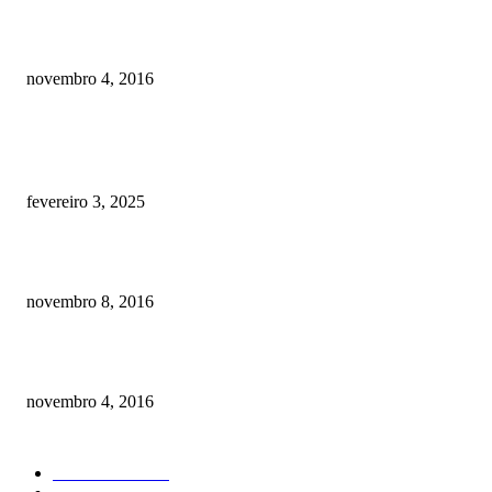
Como prevenir o câncer em cães
novembro 4, 2016
POSTS EM ALTA
Quanto custa por mês ter um cachorro? Guia completo de gastos [2025]
fevereiro 3, 2025
Meu cachorro não quer comer ração
novembro 8, 2016
Como prevenir o câncer em cães
novembro 4, 2016
CATEGORIA EM ALTA
Curiosidades
184