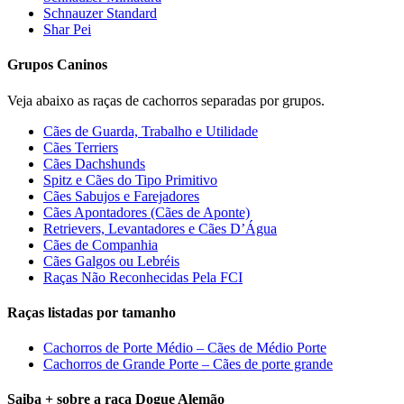
Schnauzer Standard
Shar Pei
Grupos Caninos
Veja abaixo as raças de cachorros separadas por grupos.
Cães de Guarda, Trabalho e Utilidade
Cães Terriers
Cães Dachshunds
Spitz e Cães do Tipo Primitivo
Cães Sabujos e Farejadores
Cães Apontadores (Cães de Aponte)
Retrievers, Levantadores e Cães D’Água
Cães de Companhia
Cães Galgos ou Lebréis
Raças Não Reconhecidas Pela FCI
Raças listadas por tamanho
Cachorros de Porte Médio – Cães de Médio Porte
Cachorros de Grande Porte – Cães de porte grande
Saiba + sobre a raça Dogue Alemão