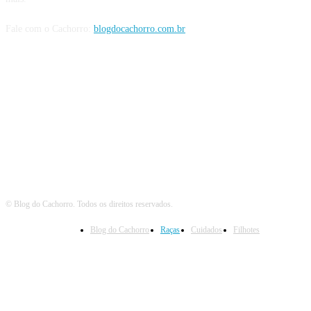
Fale com o Cachorro:
blogdocachorro.com.br
Siga o Cachorro
© Blog do Cachorro. Todos os direitos reservados.
Blog do Cachorro
Raças
Cuidados
Filhotes