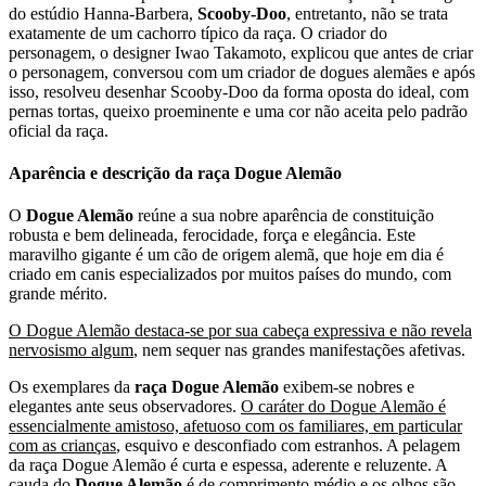
do estúdio Hanna-Barbera,
Scooby-Doo
, entretanto, não se trata
exatamente de um cachorro típico da raça. O criador do
personagem, o designer Iwao Takamoto, explicou que antes de criar
o personagem, conversou com um criador de dogues alemães e após
isso, resolveu desenhar Scooby-Doo da forma oposta do ideal, com
pernas tortas, queixo proeminente e uma cor não aceita pelo padrão
oficial da raça.
Aparência e descrição da raça Dogue Alemão
O
Dogue Alemão
reúne a sua nobre aparência de constituição
robusta e bem delineada, ferocidade, força e elegância. Este
maravilho gigante é um cão de origem alemã, que hoje em dia é
criado em canis especializados por muitos países do mundo, com
grande mérito.
O Dogue Alemão destaca-se por sua cabeça expressiva e não revela
nervosismo algum
, nem sequer nas grandes manifestações afetivas.
Os exemplares da
raça Dogue Alemão
exibem-se nobres e
elegantes ante seus observadores.
O caráter do Dogue Alemão é
essencialmente amistoso, afetuoso com os familiares, em particular
com as crianças
, esquivo e desconfiado com estranhos. A pelagem
da raça Dogue Alemão é curta e espessa, aderente e reluzente. A
cauda do
Dogue Alemão
é de comprimento médio e os olhos são