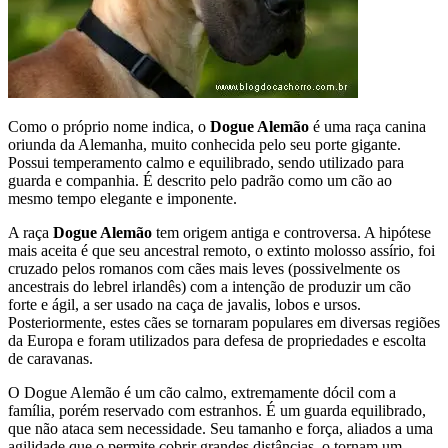
Como o próprio nome indica, o
Dogue Alemão
é uma raça canina
oriunda da Alemanha, muito conhecida pelo seu porte gigante.
Possui temperamento calmo e equilibrado, sendo utilizado para
guarda e companhia. É descrito pelo padrão como um cão ao
mesmo tempo elegante e imponente.
A raça
Dogue Alemão
tem origem antiga e controversa. A hipótese
mais aceita é que seu ancestral remoto, o extinto molosso assírio, foi
cruzado pelos romanos com cães mais leves (possivelmente os
ancestrais do lebrel irlandês) com a intenção de produzir um cão
forte e ágil, a ser usado na caça de javalis, lobos e ursos.
Posteriormente, estes cães se tornaram populares em diversas regiões
da Europa e foram utilizados para defesa de propriedades e escolta
de caravanas.
O Dogue Alemão é um cão calmo, extremamente dócil com a
família, porém reservado com estranhos. É um guarda equilibrado,
que não ataca sem necessidade. Seu tamanho e força, aliados a uma
agilidade que o permite cobrir grandes distâncias, o tornam um