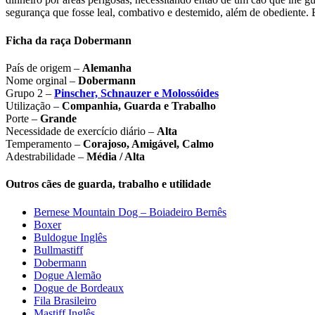
segurança que fosse leal, combativo e destemido, além de obediente
Ficha da raça Dobermann
País de origem –
Alemanha
Nome orginal –
Dobermann
Grupo 2 –
Pinscher, Schnauzer e Molossóides
Utilização –
Companhia, Guarda e Trabalho
Porte –
Grande
Necessidade de exercício diário –
Alta
Temperamento –
Corajoso, Amigável, Calmo
Adestrabilidade –
Média / Alta
Outros cães de guarda, trabalho e utilidade
Bernese Mountain Dog – Boiadeiro Bernês
Boxer
Buldogue Inglês
Bullmastiff
Dobermann
Dogue Alemão
Dogue de Bordeaux
Fila Brasileiro
Mastiff Inglês