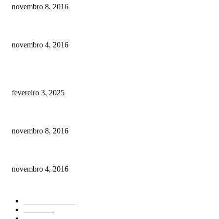
novembro 8, 2016
Como prevenir o câncer em cães
novembro 4, 2016
POSTS EM ALTA
Quanto custa por mês ter um cachorro? Guia completo de gastos [2025]
fevereiro 3, 2025
Meu cachorro não quer comer ração
novembro 8, 2016
Como prevenir o câncer em cães
novembro 4, 2016
CATEGORIA EM ALTA
Curiosidades
184
Saúde
134
Comportamento
98