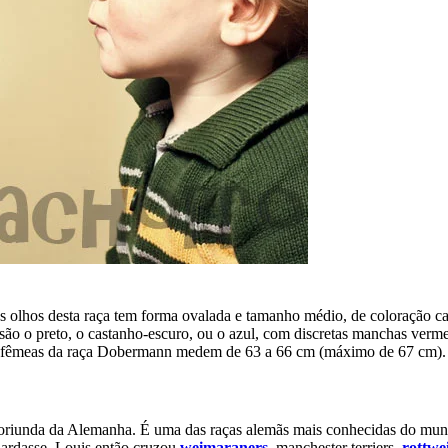
 olhos desta raça tem forma ovalada e tamanho médio, de coloração ca
es são o preto, o castanho-escuro, ou o azul, com discretas manchas ver
s fêmeas da raça Dobermann medem de 63 a 66 cm (máximo de 67 cm).
riunda da Alemanha. É uma das raças alemãs mais conhecidas do mund
uardasse. Louis então cruzou
weimaraners
, manchester terriers,
rottwei