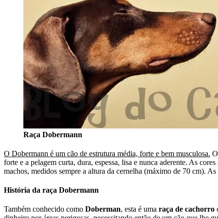
Raça Dobermann
O Dobermann é um cão de estrutura média, forte e bem musculosa.
Os
forte e a pelagem curta, dura, espessa, lisa e nunca aderente. As cor
machos, medidos sempre a altura da cernelha (máximo de 70 cm). A
História da raça Dobermann
Também conhecido como
Doberman
, esta é uma
raça de cachorro
o
dinheiro por áreas perigosas, necessitando então de um cão que lhe g