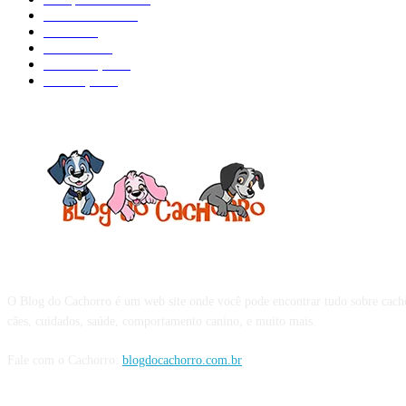
Adestramento
97
Filhote
83
Cuidados
61
Alimentação
42
Prevenção
41
Sobre o Blog do Cachorro
O Blog do Cachorro é um web site onde você pode encontrar tudo sobre cach
cães, cuidados, saúde, comportamento canino, e muito mais.
Fale com o Cachorro:
blogdocachorro.com.br
Siga o Cachorro