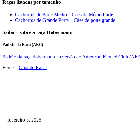
Raças listadas por tamanho
Cachorros de Porte Médio – Cães de Médio Porte
Cachorros de Grande Porte – Cães de porte grande
Saiba + sobre a raça Dobermann
Padrão da Raça (AKC)
Padrão da raça dobermann na versão do American Kennel Club (AK
Fonte –
Guia de Raças
RECOMENDADOS
Quanto custa por mês ter um cachorro? Guia completo de gastos [2025]
fevereiro 3, 2025
Meu cachorro não quer comer ração