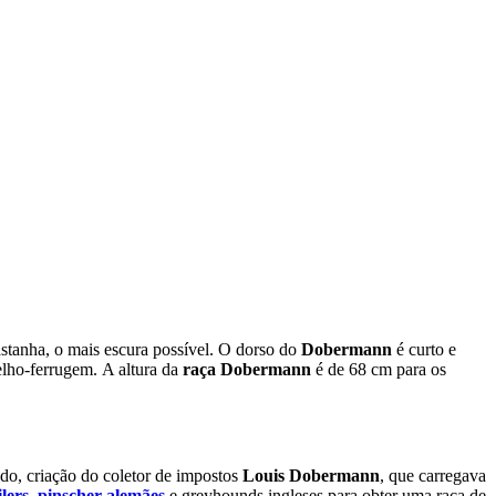
stanha, o mais escura possível. O dorso do
Dobermann
é curto e
melho-ferrugem. A altura da
raça Dobermann
é de 68 cm para os
o, criação do coletor de impostos
Louis Dobermann
, que carregava
lers
,
pinscher alemães
e greyhounds ingleses para obter uma raça de