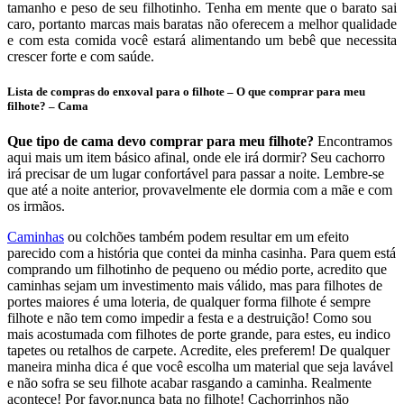
tamanho e peso de seu filhotinho. Tenha em mente que o barato sai
caro, portanto marcas mais baratas não oferecem a melhor qualidade
e com esta comida você estará alimentando um bebê que necessita
crescer forte e com saúde.
Lista de compras do enxoval para o filhote – O que comprar para meu
filhote? – Cama
Que tipo de cama devo comprar para meu filhote?
Encontramos
aqui mais um item básico afinal, onde ele irá dormir? Seu cachorro
irá precisar de um lugar confortável para passar a noite. Lembre-se
que até a noite anterior, provavelmente ele dormia com a mãe e com
os irmãos.
Caminhas
ou colchões também podem resultar em um efeito
parecido com a história que contei da minha casinha. Para quem está
comprando um filhotinho de pequeno ou médio porte, acredito que
caminhas sejam um investimento mais válido, mas para filhotes de
portes maiores é uma loteria, de qualquer forma filhote é sempre
filhote e não tem como impedir a festa e a destruição! Como sou
mais acostumada com filhotes de porte grande, para estes, eu indico
tapetes ou retalhos de carpete. Acredite, eles preferem! De qualquer
maneira minha dica é que você escolha um material que seja lavável
e não sofra se seu filhote acabar rasgando a caminha. Realmente
acontece! Por favor,nunca bata no filhote! Cachorrinhos não