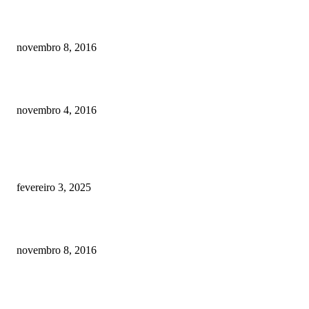
Meu cachorro não quer comer ração
novembro 8, 2016
Como prevenir o câncer em cães
novembro 4, 2016
POSTS EM ALTA
Quanto custa por mês ter um cachorro? Guia completo de gastos [2025]
fevereiro 3, 2025
Meu cachorro não quer comer ração
novembro 8, 2016
Como prevenir o câncer em cães