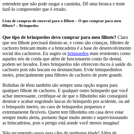
entendem que não pode rasgar a caminha. Dê uma bronca e tente
fazê-lo compreender que é errado.
Lista de compras do enxoval para o filhote – O que comprar para meu
filhote? – Brinquedos
Que tipo de brinquedos devo comprar para meu filhote?
Claro
que seu filhote precisará distrair-se, e como são crianças, filhotes de
cachorro brincam muito e a brincadeira é a base do desenvolvimento
social dos cachorros. Eu sugiro os
brinquedos
mais resistentes como
aqueles nós de corda que além de funcionarem como fio dental,
podem ser lavados. Estes brinquedos não oferecem riscos à saúde do
cachorro pois não lascam ou desmancham. Evite brinquedinhos
moles, principalmente para filhotes de cachorro de porte grande.
Bolinhas de tênis também são sempre uma opção segura para
qualquer filhote de cachorro. E qualquer outro brinquedo que você
achar interessante, certifique-se de que o filhotinho não conseguirá
destruir e acabar engolindo lascas do brinquedo por acidente, ou até
o brinquedo inteiro, no caso de brinquedos pequenos e
extremamente flexíveis. Quem tem filhotinho em casa deve estar
sempre muito alerta, portanto fique muito atento e supervisionando
as brincadeiras, pois o perigo está aonde você menos imagina!
Não recomendo ossos para cães de nenhuma idade! Além de