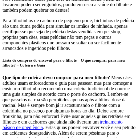
lascarem podem ser engolidos, pondo em risco a saúde do filhote e
também podem quebrar os dentes!
Para filhotinhos de cachorro de pequeno porte, bichinhos de pelúcia
são uma ótima pedida para simular os irmãos de ninhada, apenas
certifique-se que seja de pelúcia destas vendidas em pet shop,
próprias para cães, estas pelúcias não tem peças e outros
componentes plásticos que possam se soltar ou ser facilmente
arrancados e ingeridos pelo filhote.
Lista de compras do enxoval para o filhote – O que comprar para meu
filhote? – Coleira e Guia
Que tipo de coleira devo comprar para meu filhote?
Meus cães
adultos usam enforcadores e guia para passear, mas para começar a
ensinar o filhotinho recomendo uma coleira tradicional de couro e
uma guia simples de acordo com o porte do cachorro. Lembre-se
que passeios na rua são permitidos apenas após a última dose da
vacina! Mas é sempre bom já ir acostumando o filhote com a
coleirinha no pescoço por algumas horas ao dia. Deixe sempre
frouxinha, para não enforcar! Evite usar aquelas guias retráteis em
filhotes e em cachorros que ainda não tiveram um
treinamento
básico de obediência
. Estas guias podem envolver você e seu peludo
em acidentes desagradáveis. Além de serem péssimas para o