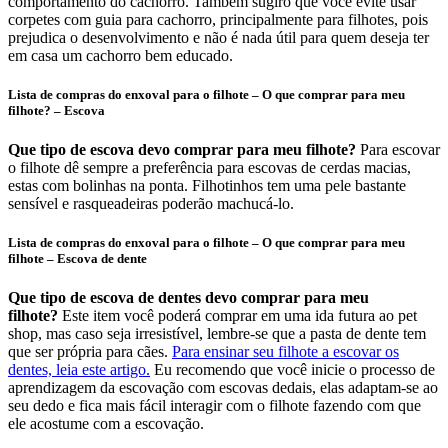
comportamento do cachorro. Também sugiro que você evite usar
corpetes com guia para cachorro, principalmente para filhotes, pois
prejudica o desenvolvimento e não é nada útil para quem deseja ter
em casa um cachorro bem educado.
Lista de compras do enxoval para o filhote – O que comprar para meu
filhote? – Escova
Que tipo de escova devo comprar para meu filhote?
Para escovar
o filhote dê sempre a preferência para escovas de cerdas macias,
estas com bolinhas na ponta. Filhotinhos tem uma pele bastante
sensível e rasqueadeiras poderão machucá-lo.
Lista de compras do enxoval para o filhote – O que comprar para meu
filhote – Escova de dente
Que tipo de escova de dentes devo comprar para meu
filhote?
Este item você poderá comprar em uma ida futura ao pet
shop, mas caso seja irresistível, lembre-se que a pasta de dente tem
que ser própria para cães.
Para ensinar seu filhote a escovar os
dentes, leia este artigo.
Eu recomendo que você inicie o processo de
aprendizagem da escovação com escovas dedais, elas adaptam-se ao
seu dedo e fica mais fácil interagir com o filhote fazendo com que
ele acostume com a escovação.