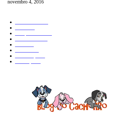
novembro 4, 2016
CATEGORIA EM ALTA
Curiosidades
184
Saúde
134
Comportamento
98
Adestramento
97
Filhote
83
Cuidados
61
Alimentação
42
Prevenção
41
Sobre o Blog do Cachorro