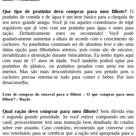
Que tipo de pratinho devo comprar para meu filhote?
O
pratinho de comida e de água é um item básico para a chegada de
seu novo grande amigo. Você já viu aqueles comedouros de tripé
reguláveis que já vem com um pratinho para água e outro para
ração. Definitivamente estes eu recomendo! Você pode
gradativamente aumentar a altura de acordo com o crescimento do
cachorro. As panelinhas costumam ser de alumínio leve e são uma
ótima opção para filhotinhos arteiros, pois como são de encaixe,
inviabilizam a destruição durante brincadeiras. Eu tenho tripés aqui
com mais de 17 anos de idade. Você também poderá optar por
pratinhos de plástico, ou pratinhos pesados com areia em seu
interior. Mas são mais desconfortáveis para seu peludo pois o
cachorro precisa entortar-se todo para comer e beber. Por isso
desaconselho.
Lista de compras do enxoval para o filhote – O que comprar para meu
filhote? – Ração
Qual ração devo comprar para meu filhote?
Sem dúvida esta
é segunda grande prioridade. Se você estiver comprando em um
canil, provavelmente terá uma instrução bem detalhada do criador
sobre este assunto. Caso contrário, recomendo que converse com
seu veterinário para se certificar que a ração será apropriada para o