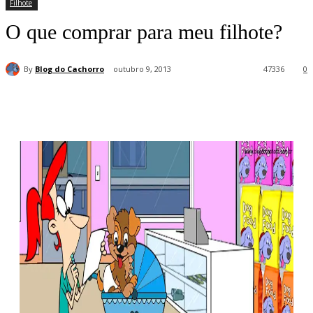
Filhote
O que comprar para meu filhote?
By
Blog do Cachorro
outubro 9, 2013
47336
0