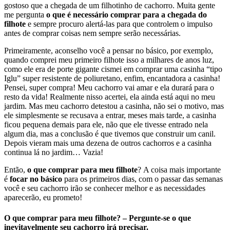
gostoso que a chegada de um filhotinho de cachorro. Muita gente
me pergunta
o que é necessário comprar para a chegada do
filhote
e sempre procuro alertá-las para que controlem o impulso
antes de comprar coisas nem sempre serão necessárias.
Primeiramente, aconselho você a pensar no básico, por exemplo,
quando comprei meu primeiro filhote isso a milhares de anos luz,
como ele era de porte gigante cismei em comprar uma casinha “tipo
Iglu” super resistente de poliuretano, enfim, encantadora a casinha!
Pensei, super compra! Meu cachorro vai amar e ela durará para o
resto da vida! Realmente nisso acertei, ela ainda está aqui no meu
jardim. Mas meu cachorro detestou a casinha, não sei o motivo, mas
ele simplesmente se recusava a entrar, meses mais tarde, a casinha
ficou pequena demais para ele, não que ele tivesse entrado nela
algum dia, mas a conclusão é que tivemos que construir um canil.
Depois vieram mais uma dezena de outros cachorros e a casinha
continua lá no jardim… Vazia!
Então,
o que comprar para meu filhote
? A coisa mais importante
é
focar no básico
para os primeiros dias, com o passar das semanas
você e seu cachorro irão se conhecer melhor e as necessidades
aparecerão, eu prometo!
O que comprar para meu filhote? – Pergunte-se o que
inevitavelmente seu cachorro irá precisar.