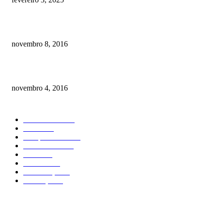
Meu cachorro não quer comer ração
novembro 8, 2016
Como prevenir o câncer em cães
novembro 4, 2016
CATEGORIA EM ALTA
Curiosidades
184
Saúde
134
Comportamento
98
Adestramento
97
Filhote
83
Cuidados
61
Alimentação
42
Prevenção
41