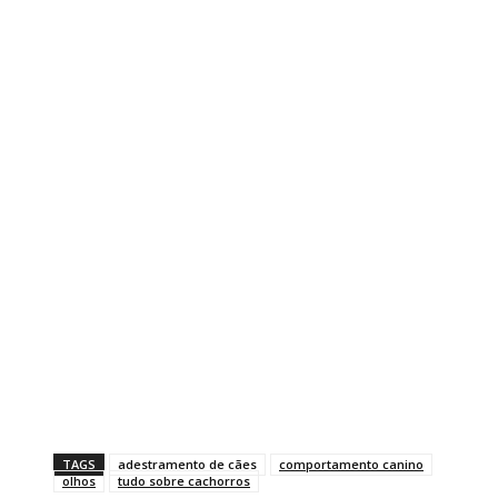
TAGS
adestramento de cães
comportamento canino
olhos
tudo sobre cachorros