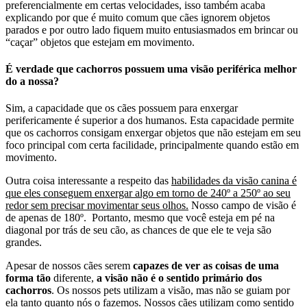
preferencialmente em certas velocidades, isso também acaba
explicando por que é muito comum que cães ignorem objetos
parados e por outro lado fiquem muito entusiasmados em brincar ou
“caçar” objetos que estejam em movimento.
É verdade que cachorros possuem uma visão periférica melhor
do a nossa?
Sim, a capacidade que os cães possuem para enxergar
perifericamente é superior a dos humanos. Esta capacidade permite
que os cachorros consigam enxergar objetos que não estejam em seu
foco principal com certa facilidade, principalmente quando estão em
movimento.
Outra coisa interessante a respeito das
habilidades da visão canina é
que eles conseguem enxergar algo em torno de 240º a 250º ao seu
redor sem precisar movimentar seus olhos.
Nosso campo de visão é
de apenas de 180º. Portanto, mesmo que você esteja em pé na
diagonal por trás de seu cão, as chances de que ele te veja são
grandes.
Apesar de nossos cães serem
capazes de ver as coisas de uma
forma tão
diferente,
a visão não é o sentido primário dos
cachorros
. Os nossos pets utilizam a visão, mas não se guiam por
ela tanto quanto nós o fazemos. Nossos cães utilizam como sentido