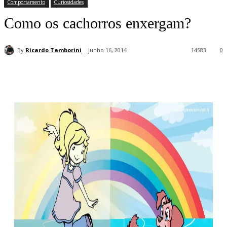
Comportamento
Curiosidades
Como os cachorros enxergam?
By
Ricardo Tamborini
junho 16, 2014
14583
0