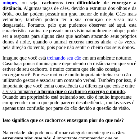
míopes
, ou seja,
cachorros tem dificuldade de enxergar a
distância
. Algumas raças de cães, devido a estrutura dos olhos e da
órbita ocular, podem possuir um grau menor de miopia. Cães mais
velhinhos, também podem ter a sua condição de visão mais
desgastada. Portanto, pelo que pudemos observar até aqui, esta
característica canina de possuir uma visão naturalmente míope, pode
ser a resposta para alguns cães que acabam atacando seus próprios
donos à noite, quando o animal enxerga menos ainda, e às vezes,
pela direção do vento, pois pode não sentir o cheiro dos seus donos.
Imagine que você está
treinando seu cão
em um ambiente noturno.
Caso haja pouca iluminação e dependendo da distância em que você
estiver de seu cachorro, é muito comum que ele não consiga
enxergar você. Por esse motivo é muito importante treinar seu cão
utilizando gestos e associar um comando verbal. Também por isso, é
importante que você tenha consciência da
diferença que existe entre
a visão humana e
a forma que o cachorro enxerga o mundo
.
Quando um proprietário está treinando seu cão é muito importante
compreender que o que pode parecer desobediência, muitas vezes é
apenas uma confusão por parte do cão devido a questão da visão.
Isso significa que os cachorros enxergam pior do que nós?
Na verdade não podemos afirmar categoricamente que os
cães
enxergam pior que nós
, é importante compreender que os