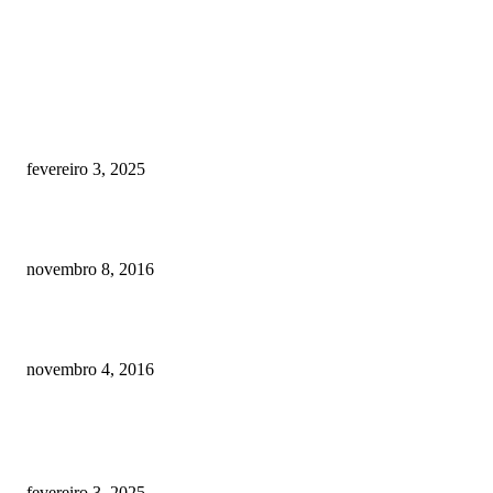
RECOMENDADOS
Quanto custa por mês ter um cachorro? Guia completo de gastos [2025]
fevereiro 3, 2025
Meu cachorro não quer comer ração
novembro 8, 2016
Como prevenir o câncer em cães
novembro 4, 2016
POSTS EM ALTA
Quanto custa por mês ter um cachorro? Guia completo de gastos [2025]
fevereiro 3, 2025