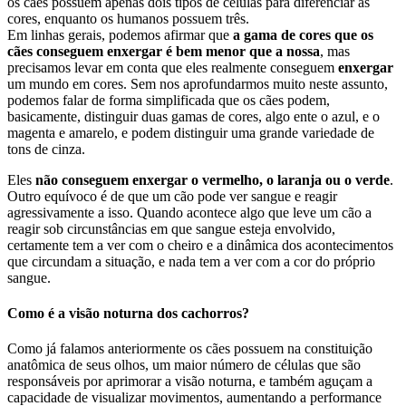
os cães possuem apenas dois tipos de células para diferenciar as
cores, enquanto os humanos possuem três.
Em linhas gerais, podemos afirmar que
a gama de cores que os
cães conseguem enxergar é bem menor que a nossa
, mas
precisamos levar em conta que eles realmente conseguem
enxergar
um mundo em cores. Sem nos aprofundarmos muito neste assunto,
podemos falar de forma simplificada que os cães podem,
basicamente, distinguir duas gamas de cores, algo ente o azul, e o
magenta e amarelo, e podem distinguir uma grande variedade de
tons de cinza.
Eles
não conseguem enxergar o vermelho, o laranja ou o verde
.
Outro equívoco é de que um cão pode ver sangue e reagir
agressivamente a isso. Quando acontece algo que leve um cão a
reagir sob circunstâncias em que sangue esteja envolvido,
certamente tem a ver com o cheiro e a dinâmica dos acontecimentos
que circundam a situação, e nada tem a ver com a cor do próprio
sangue.
Como é a visão noturna dos cachorros?
Como já falamos anteriormente os cães possuem na constituição
anatômica de seus olhos, um maior número de células que são
responsáveis por aprimorar a visão noturna, e também aguçam a
capacidade de visualizar movimentos, aumentando a performance