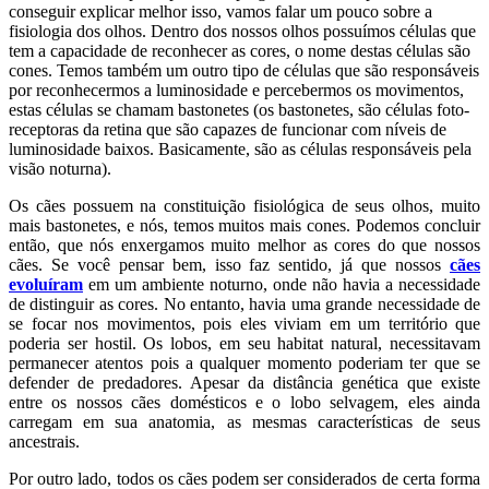
conseguir explicar melhor isso, vamos falar um pouco sobre a
fisiologia dos olhos. Dentro dos nossos olhos possuímos células que
tem a capacidade de reconhecer as cores, o nome destas células são
cones. Temos também um outro tipo de células que são responsáveis
por reconhecermos a luminosidade e percebermos os movimentos,
estas células se chamam bastonetes (os bastonetes, são células foto-
receptoras da retina que são capazes de funcionar com níveis de
luminosidade baixos. Basicamente, são as células responsáveis pela
visão noturna).
Os cães possuem na constituição fisiológica de seus olhos, muito
mais bastonetes, e nós, temos muitos mais cones. Podemos concluir
então, que nós enxergamos muito melhor as cores do que nossos
cães. Se você pensar bem, isso faz sentido, já que nossos
cães
evoluíram
em um ambiente noturno, onde não havia a necessidade
de distinguir as cores. No entanto, havia uma grande necessidade de
se focar nos movimentos, pois eles viviam em um território que
poderia ser hostil. Os lobos, em seu habitat natural, necessitavam
permanecer atentos pois a qualquer momento poderiam ter que se
defender de predadores. Apesar da distância genética que existe
entre os nossos cães domésticos e o lobo selvagem, eles ainda
carregam em sua anatomia, as mesmas características de seus
ancestrais.
Por outro lado, todos os cães podem ser considerados de certa forma