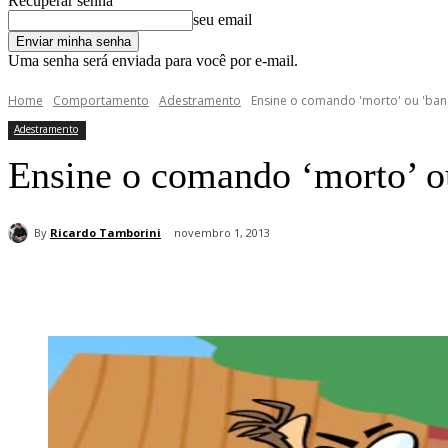
Recuperar senha
seu email
Uma senha será enviada para você por e-mail.
Home
Comportamento
Adestramento
Ensine o comando 'morto' ou 'ban
Adestramento
Ensine o comando ‘morto’ ou
By
Ricardo Tamborini
novembro 1, 2013
Compartilhar