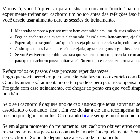
Vamos lá, você irá precisar
para ensinar o comando “morto” para s
experimente treinar seu cachorro um pouco antes das refeições isso i
você deseje usar alimento para as sessões de treinamento.
Mantenha sempre o petisco muito bem escondido em uma de suas mãos e n
Peça ao cachorro que execute o comando ‘deita’ e simultaneamente, ajoelh
Espere alguns segundos até que ele esteja plenamente relaxado, coloque u
Assim que ele estiver na posição desejada, aguarde alguns segundos e 
Se você estiver com problemas para que seu cachorro compreenda o comand
para que o cachorro possa imitar você. No entanto este recurso provavelme
Refaça todos os passos deste processo repetidas vezes.
Logo que você perceber que o seu cão está fazendo o exercício com f
Gradativamente vá aumentando o tempo de espera para recompensar e 
Progrida com esse treinamento, até chegar ao ponto em que você simp
no chão.
Se o seu cachorro é daquele tipo de cão ansioso que tenta adivinhar 
associando o comando ‘fica’. Em vez de dar a ele uma recompensa ime
mesmo por alguns minutos. O comando
fica
é sempre um ótimo meio d
Se em algum momento do treinamento, seu cachorro obtiver erros cons
reteve os primeiros passos do comando “morto” adequadamente. Sempre
seu cachorro. Somente depois pare a sessão de treinamento.