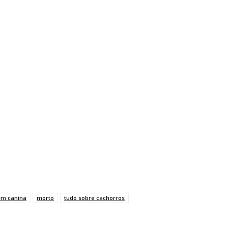
em canina
morto
tudo sobre cachorros