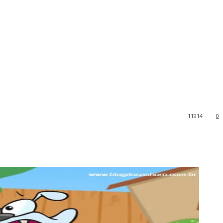
11914
0