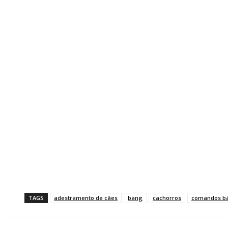
TAGS
adestramento de cães
bang
cachorros
comandos bá