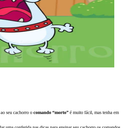
 ao seu cachorro o
comando “morto”
é muito fácil, mas tenha em
dar uma conferida nas dicas para ensinar seu cachorro os comandos