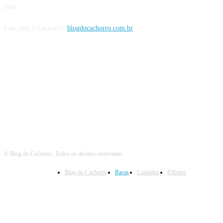
mais.
Fale com o Cachorro:
blogdocachorro.com.br
Siga o Cachorro
© Blog do Cachorro. Todos os direitos reservados.
Blog do Cachorro
Raças
Cuidados
Filhotes