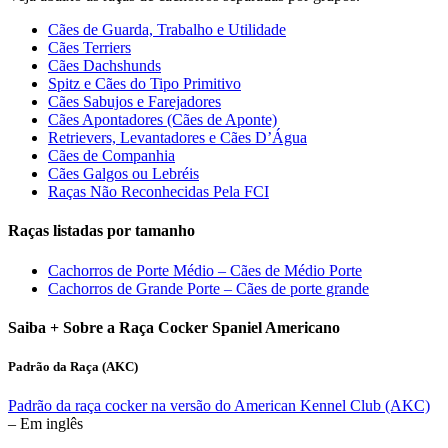
Cães de Guarda, Trabalho e Utilidade
Cães Terriers
Cães Dachshunds
Spitz e Cães do Tipo Primitivo
Cães Sabujos e Farejadores
Cães Apontadores (Cães de Aponte)
Retrievers, Levantadores e Cães D’Água
Cães de Companhia
Cães Galgos ou Lebréis
Raças Não Reconhecidas Pela FCI
Raças listadas por tamanho
Cachorros de Porte Médio – Cães de Médio Porte
Cachorros de Grande Porte – Cães de porte grande
Saiba + Sobre a Raça Cocker Spaniel Americano
Padrão da Raça (AKC)
Padrão da raça cocker na versão do American Kennel Club (AKC)
– Em inglês