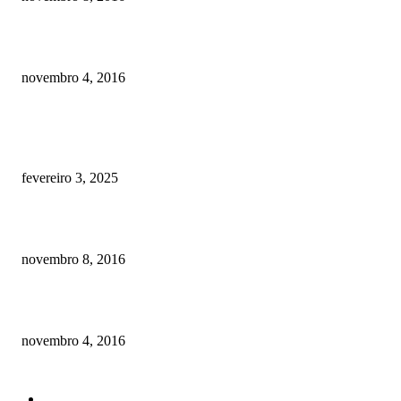
Como prevenir o câncer em cães
novembro 4, 2016
POSTS EM ALTA
Quanto custa por mês ter um cachorro? Guia completo de gastos [2025]
fevereiro 3, 2025
Meu cachorro não quer comer ração
novembro 8, 2016
Como prevenir o câncer em cães
novembro 4, 2016
CATEGORIA EM ALTA
Curiosidades
184