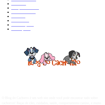
Saúde
134
Comportamento
98
Adestramento
97
Filhote
83
Cuidados
61
Alimentação
42
Prevenção
41
Sobre o Blog do Cachorro
O Blog do Cachorro é um web site onde você pode encontrar tudo sobre
cachorros! Raças de cães, cuidados, saúde, comportamento canino, e muito