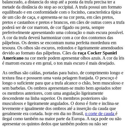
balanceado, a distancia do stop até a ponta da trufa precisa ter a
metade da distância do stop ao occipital. A trufa possui um formato
equilibrado e em conformidade com o focinho, característica típica
de um cão de caça, e apresenta-se na cor preta, em cães pretos,
pretos e castanhos e pretos e brancos, em cães de outras cores a trufa
poderá ser de cor marrom, de cor fígado ou preta, sempre
preferivelmente apresentando uma coloração o mais escura possível.
A cor da trufa deverá harmonizar com a cor dos contornos das
pálpebras. Os dentes se encontram numa perfeita mordedura em
tesoura. Os olhos são escuros, redondos e ligeiramente amendoados
devido ao formato das pálpebras. Cães da
raça Cocker Spaniel
Americano
na cor merle podem apresentar olhos azuis. A cor da íris
é marrom escura e em geral, o ton mais escuro é mais desejado.
As orelhas são caídas, portadas para baixo, de comprimento longo e
textura fina e possuem uma vasta pelagem franjada. O pescoço é
longo o suficiente para que a trufa alcance o chão, bem musculoso e
sem barbelas. Os ombros apresentam-se muito bem apoiados sobre
os membros anteriores, com uma angulação ligeiramente
descendente na linha superior. Os membros posteriores são
musculosos e ligeiramente angulados. O dorso é forte e inclina-se
levemente e igualmente dos ombros até a inserção da cauda que
geralmente era cortada. hoje em dia no Brasil,
o corte de cauda
é
ilegal como também na maior parte da Europa. A raça pode ou não
apresentar os quintos dedos que também podem ou não ser