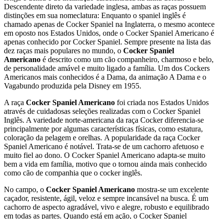
Descendente direto da variedade inglesa, ambas as raças possuem
distinções em sua nomeclatura: Enquanto o spaniel inglês é
chamado apenas de Cocker Spaniel na Inglaterra, o mesmo acontece
em oposto nos Estados Unidos, onde o Cocker Spaniel Americano é
apenas conhecido por Cocker Spaniel. Sempre presente na lista das
dez raças mais populares no mundo, o
Cocker Spaniel
Americano
é descrito como um cão companheiro, charmoso e belo,
de personalidade amável e muito ligado a família. Um dos Cockers
Americanos mais conhecidos é a Dama, da animação A Dama e o
Vagabundo produzida pela Disney em 1955.
A raça
Cocker Spaniel Americano
foi criada nos Estados Unidos
através de cuidadosas seleções realizadas com o Cocker Spaniel
Inglês. A variedade norte-americana da raça Cocker diferencia-se
principalmente por algumas características físicas, como estatura,
coloração da pelagem e orelhas. A popularidade da raça Cocker
Spaniel Americano é notável. Trata-se de um cachorro afetuoso e
muito fiel ao dono. O Cocker Spaniel Americano adapta-se muito
bem a vida em família, motivo que o tornou ainda mais conhecido
como cão de companhia que o cocker inglês.
No campo, o
Cocker Spaniel Americano
mostra-se um excelente
caçador, resistente, ágil, veloz e sempre incansável na busca. É um
cachorro de aspecto agradável, vivo e alegre, robusto e equilibrado
em todas as partes. Quando está em ação, o Cocker Spaniel