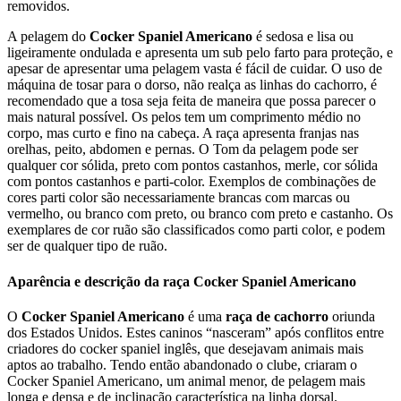
removidos.
A pelagem do
Cocker Spaniel Americano
é sedosa e lisa ou
ligeiramente ondulada e apresenta um sub pelo farto para proteção, e
apesar de apresentar uma pelagem vasta é fácil de cuidar. O uso de
máquina de tosar para o dorso, não realça as linhas do cachorro, é
recomendado que a tosa seja feita de maneira que possa parecer o
mais natural possível. Os pelos tem um comprimento médio no
corpo, mas curto e fino na cabeça. A raça apresenta franjas nas
orelhas, peito, abdomen e pernas. O Tom da pelagem pode ser
qualquer cor sólida, preto com pontos castanhos, merle, cor sólida
com pontos castanhos e parti-color. Exemplos de combinações de
cores parti color são necessariamente brancas com marcas ou
vermelho, ou branco com preto, ou branco com preto e castanho. Os
exemplares de cor ruão são classificados como parti color, e podem
ser de qualquer tipo de ruão.
Aparência e descrição da raça Cocker Spaniel Americano
O
Cocker Spaniel Americano
é uma
raça de cachorro
oriunda
dos Estados Unidos. Estes caninos “nasceram” após conflitos entre
criadores do cocker spaniel inglês, que desejavam animais mais
aptos ao trabalho. Tendo então abandonado o clube, criaram o
Cocker Spaniel Americano, um animal menor, de pelagem mais
longa e densa e de inclinação característica na linha dorsal.