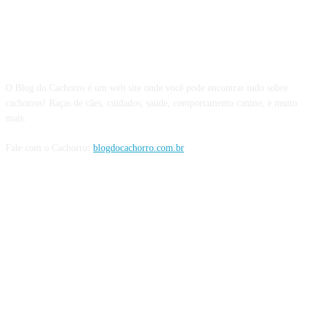
Sobre o Blog do Cachorro
O Blog do Cachorro é um web site onde você pode encontrar tudo sobre
cachorros! Raças de cães, cuidados, saúde, comportamento canino, e muito
mais.
Fale com o Cachorro:
blogdocachorro.com.br
Siga o Cachorro