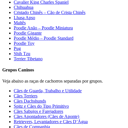
Cavalier King Charles Spaniel
Chihuahua
Cristado Chinês – Cão de Crista Chinês
Lhasa Apso
Maltês
Poodle Anão – Poodle Miniatura
Poodle Gigante
Poodle Médio – Poodle Standard
Poodle Toy
Pug
Shih Tzu
Terrier Tibetano
Grupos Caninos
Veja abaixo as raças de cachorros separadas por grupos.
Cães de Guarda, Trabalho e Utilidade
Cães Terriers
Cães Dachshunds
Spitz e Cães do Tipo Primitivo
Cães Sabujos e Farejadores
Cães Apontadores (Cães de Aponte)
Retrievers, Levantadores e Cães D’Água
Cães de Companhia