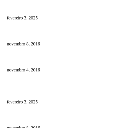
Quanto custa por mês ter um cachorro? Guia completo de gastos [2025]
fevereiro 3, 2025
Meu cachorro não quer comer ração
novembro 8, 2016
Como prevenir o câncer em cães
novembro 4, 2016
POSTS EM ALTA
Quanto custa por mês ter um cachorro? Guia completo de gastos [2025]
fevereiro 3, 2025
Meu cachorro não quer comer ração
novembro 8, 2016