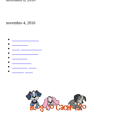
Como prevenir o câncer em cães
novembro 4, 2016
CATEGORIA EM ALTA
Curiosidades
184
Saúde
134
Comportamento
98
Adestramento
97
Filhote
83
Cuidados
61
Alimentação
42
Prevenção
41