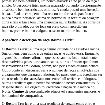
pernas são bem definidas, um pouco afastadas e no peito da raça é
amplo. O pescoço é ligeiramente arqueado portando graciosamente
a cabeça e bem inserido aos ombros. A cauda possui uma inserção
baixa, afilada e curta, em linha reta ou em forma de parafuso e
nunca deverá portar-se acima da horizontal. A textura da pelagem
curta é fina e lisa e tem uma aparência muito brilhante. As cores da
raça são o tigrado, cor de foca ou preto com marcação em
branco, preto e branco e alguns nascem marrom e branco.
Aparência e descrição da raça Boston Terrier
O
Boston Terrier
é uma raça canina oriunda dos Estados Unidos.
Sua origem, bem como a de outras raças, é controversa. Enquanto
alguns historiadores afirmam que estes caninos foram totalmente
desenvolvidos pelos norte-americanos, outros afirmam que foram
desenvolvidos em Boston, porém, não pelas mãos estadunidenses.
Outro ponto em discussão seria o número de raças envolvidas nos
cruzamentos que geraram o Boston. Ao passo que uns acreditam ser
ele o resultado dos acasalamentos entre bull terriers e buldogues,
outros acreditam que o boxer foi envolvido nestes cruzamentos. A
despeito disso, sua origem foi creditada a nação da América do
Norte.
Canino
de personalidade adaptável a ambientes menores, é
bom animal de
companhia
.
O
Boston Terrier
é uma raça resultada de cruzamentos entre o