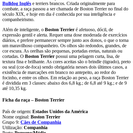
Bulldog Inglês
e terriers brancos. Criada originalmente para
combate, a raça passou a ser chamada de Boston Terrier no final do
século XIX, e hoje em dia é conhecida por sua inteligência e
companheirismo.
Além de inteligente, o
Boston Terrier
é afetuoso, dócil, de
expressão gentil e alerta. Requer uma dose moderada de exercícios
diários, e prefere permanecer sempre junto aos donos, o que o torna
um maravilhoso companheiro. Os olhos são redondos, grandes, de
cor escura. As orelhas são pequenas, portadas eretas, naturais ou
cortadas. O
Boston Terrier
possui uma pelagem curta, lisa, de
textura fina e brilhante. As cores aceitas são o brindle (tigrado), preto
ou seal (cor-de-foca) sendo obrigatória nesses dois últimos casos, a
existência de marcações em branco no antepeito, ao redor do
focinho, e entre os olhos. Em relação ao peso, a raça Boston Terrier
é dividida em 3 classes: abaixo dos 6,8 kg.; de 6,8 até 9 kg.; e de 9
até 10,35 kg.
Ficha da raça – Boston Terrier
País de origem:
Estados Unidos da América
Nome orginal:
Boston Terrier
Grupo 9:
Cães de Companhia
Utilização:
Companhia
Porte:
Pequeno/Médio