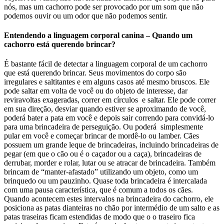
nós, mas um cachorro pode ser provocado por um som que não
podemos ouvir ou um odor que não podemos sentir.
Entendendo a linguagem corporal canina – Quando um
cachorro está querendo brincar?
É bastante fácil de detectar a linguagem corporal de um cachorro
que está querendo brincar. Seus movimentos do corpo são
irregulares e saltitantes e em alguns casos até mesmo bruscos. Ele
pode saltar em volta de você ou do objeto de interesse, dar
reviravoltas exageradas, correr em círculos e saltar. Ele pode correr
em sua direção, desviar quando estiver se aproximando de você,
poderá bater a pata em você e depois sair correndo para convidá-lo
para uma brincadeira de perseguição. Ou poderá simplesmente
pular em você e começar brincar de mordê-lo ou lamber. Cães
possuem um grande leque de brincadeiras, incluindo brincadeiras de
pegar (em que o cão ou é o caçador ou a caça), brincadeiras de
derrubar, morder e rolar, lutar ou se atracar de brincadeira. Também
brincam de “manter-afastado” utilizando um objeto, como um
brinquedo ou um pauzinho. Quase toda brincadeira é intercalada
com uma pausa característica, que é comum a todos os cães.
Quando acontecem estes intervalos na brincadeira do cachorro, ele
posiciona as patas dianteiras no chão por intermédio de um salto e as
patas traseiras ficam estendidas de modo que o o traseiro fica