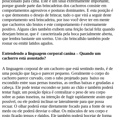
posicionado para cima. Este é um sinal extremamente importante,
porque grande parte das brincadeiras dos cachorros consiste em
comportamentos agressivos e posturas dominantes. E esta posição é
o que demonstra o desejo de brincar, tudo o que virá a seguir deste
comportamento será brincadeira, por isso você deve ter em mente
que cachorros são brutos e este comportamento é extremamente
positivo. Alguns cães também exibem uma feição facial feliz quando
desejam brincar, que é caracterizada pela boca parcialmente aberta,
que lembra bastante um sorriso. Um cão brincalhão também pode
rosnar ou emitir latidos agudos.
Entendendo a linguagem corporal canina – Quando um
cachorro está assustado?
A linguagem corporal de um cachorro que está sentindo medo, é de
uma posição que faça-o parecer pequeno. Geralmente o corpo do
cachorro parece curvado, com o rabo projetado para baixo ou
escondido entre suas pernas traseiras, as orelhas baixas e grudadas a
cabeça. Ele pode tentar esconder-se junto ao chão e também poderá
tentar fugir, um posição típica é centralizar o peso de seu corpo
sobre as patas traseiras, na intenção de fugir rapidamente assim que
possível, ou ele poderá inclinar-se lateralmente para que possa
recuar. O olhar poderá estar diretamente focado para a fonte de seu
medo ou ele poderá desviar o olhar. Os músculos de seu corpo e
rosto ficarão tensos e rígidos. Ele também poderá bocejar de forma