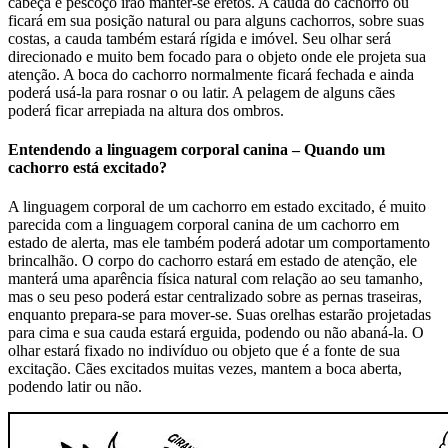
cabeça e pescoço irão manter-se eretos. A cauda do cachorro ou
ficará em sua posição natural ou para alguns cachorros, sobre suas
costas, a cauda também estará rígida e imóvel. Seu olhar será
direcionado e muito bem focado para o objeto onde ele projeta sua
atenção. A boca do cachorro normalmente ficará fechada e ainda
poderá usá-la para rosnar o ou latir. A pelagem de alguns cães
poderá ficar arrepiada na altura dos ombros.
Entendendo a linguagem corporal canina – Quando um
cachorro está excitado?
A linguagem corporal de um cachorro em estado excitado, é muito
parecida com a linguagem corporal canina de um cachorro em
estado de alerta, mas ele também poderá adotar um comportamento
brincalhão. O corpo do cachorro estará em estado de atenção, ele
manterá uma aparência física natural com relação ao seu tamanho,
mas o seu peso poderá estar centralizado sobre as pernas traseiras,
enquanto prepara-se para mover-se. Suas orelhas estarão projetadas
para cima e sua cauda estará erguida, podendo ou não abaná-la. O
olhar estará fixado no indivíduo ou objeto que é a fonte de sua
excitação. Cães excitados muitas vezes, mantem a boca aberta,
podendo latir ou não.