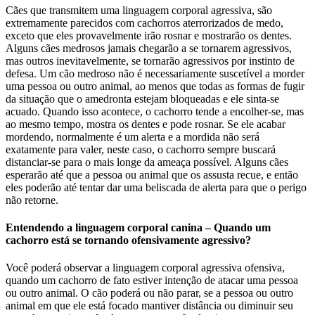
Cães que transmitem uma linguagem corporal agressiva, são
extremamente parecidos com cachorros aterrorizados de medo,
exceto que eles provavelmente irão rosnar e mostrarão os dentes.
Alguns cães medrosos jamais chegarão a se tornarem agressivos,
mas outros inevitavelmente, se tornarão agressivos por instinto de
defesa. Um cão medroso não é necessariamente suscetível a morder
uma pessoa ou outro animal, ao menos que todas as formas de fugir
da situação que o amedronta estejam bloqueadas e ele sinta-se
acuado. Quando isso acontece, o cachorro tende a encolher-se, mas
ao mesmo tempo, mostra os dentes e pode rosnar. Se ele acabar
mordendo, normalmente é um alerta e a mordida não será
exatamente para valer, neste caso, o cachorro sempre buscará
distanciar-se para o mais longe da ameaça possível. Alguns cães
esperarão até que a pessoa ou animal que os assusta recue, e então
eles poderão até tentar dar uma beliscada de alerta para que o perigo
não retorne.
Entendendo a linguagem corporal canina – Quando um
cachorro está se tornando ofensivamente agressivo?
Você poderá observar a linguagem corporal agressiva ofensiva,
quando um cachorro de fato estiver intenção de atacar uma pessoa
ou outro animal. O cão poderá ou não parar, se a pessoa ou outro
animal em que ele está focado mantiver distância ou diminuir seu