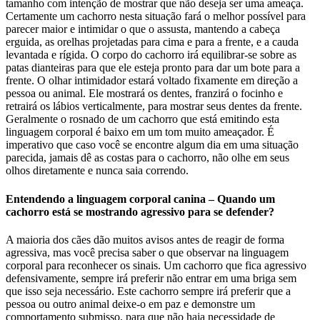
tamanho com intenção de mostrar que não deseja ser uma ameaça.
Certamente um cachorro nesta situação fará o melhor possível para
parecer maior e intimidar o que o assusta, mantendo a cabeça
erguida, as orelhas projetadas para cima e para a frente, e a cauda
levantada e rígida. O corpo do cachorro irá equilibrar-se sobre as
patas dianteiras para que ele esteja pronto para dar um bote para a
frente. O olhar intimidador estará voltado fixamente em direção a
pessoa ou animal. Ele mostrará os dentes, franzirá o focinho e
retrairá os lábios verticalmente, para mostrar seus dentes da frente.
Geralmente o rosnado de um cachorro que está emitindo esta
linguagem corporal é baixo em um tom muito ameaçador. É
imperativo que caso você se encontre algum dia em uma situação
parecida, jamais dê as costas para o cachorro, não olhe em seus
olhos diretamente e nunca saia correndo.
Entendendo a linguagem corporal canina – Quando um
cachorro está se mostrando agressivo para se defender?
A maioria dos cães dão muitos avisos antes de reagir de forma
agressiva, mas você precisa saber o que observar na linguagem
corporal para reconhecer os sinais. Um cachorro que fica agressivo
defensivamente, sempre irá preferir não entrar em uma briga sem
que isso seja necessário. Este cachorro sempre irá preferir que a
pessoa ou outro animal deixe-o em paz e demonstre um
comportamento submisso, para que não haja necessidade de