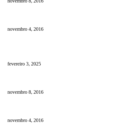
novembro 8, 2016
Como prevenir o câncer em cães
novembro 4, 2016
POSTS EM ALTA
Quanto custa por mês ter um cachorro? Guia completo de gastos [2025]
fevereiro 3, 2025
Meu cachorro não quer comer ração
novembro 8, 2016
Como prevenir o câncer em cães
novembro 4, 2016
CATEGORIA EM ALTA