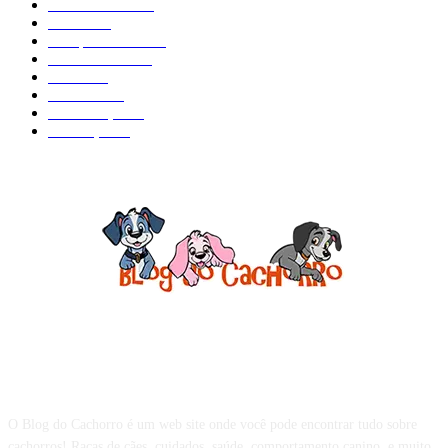
Curiosidades
184
Saúde
134
Comportamento
98
Adestramento
97
Filhote
83
Cuidados
61
Alimentação
42
Prevenção
41
Sobre o Blog do Cachorro
O Blog do Cachorro é um web site onde você pode encontrar tudo sobre
cachorros! Raças de cães, cuidados, saúde, comportamento canino, e muito