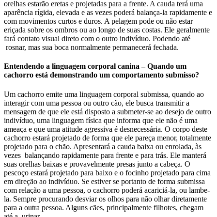
orelhas estarão eretas e projetadas para a frente. A cauda terá uma
aparência rígida, elevada e as vezes poderá balança-la rapidamente e
com movimentos curtos e duros. A pelagem pode ou não estar
eriçada sobre os ombros ou ao longo de suas costas. Ele geralmente
fará contato visual direto com o outro indivíduo. Podendo até
rosnar, mas sua boca normalmente permanecerá fechada.
Entendendo a linguagem corporal canina – Quando um
cachorro está demonstrando um comportamento submisso?
Um cachorro emite uma linguagem corporal submissa, quando ao
interagir com uma pessoa ou outro cão, ele busca transmitir a
mensagem de que ele está disposto a submeter-se ao desejo de outro
indivíduo, uma linguagem física que informa que ele não é uma
ameaça e que uma atitude agressiva é desnecessária. O corpo deste
cachorro estará projetado de forma que ele pareça menor, totalmente
projetado para o chão. Apresentará a cauda baixa ou enrolada, às
vezes balançando rapidamente para frente e para trás. Ele manterá
suas orelhas baixas e provavelmente presas junto a cabeça. O
pescoço estará projetado para baixo e o focinho projetado para cima
em direção ao indivíduo. Se estiver se portanto de forma submissa
com relação a uma pessoa, o cachorro poderá acariciá-la, ou lambe-
la. Sempre procurando desviar os olhos para não olhar diretamente
para a outra pessoa. Alguns cães, principalmente filhotes, chegam
até a urinar.