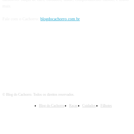
mais.
Fale com o Cachorro:
blogdocachorro.com.br
Siga o Cachorro
© Blog do Cachorro. Todos os direitos reservados.
Blog do Cachorro
Raças
Cuidados
Filhotes