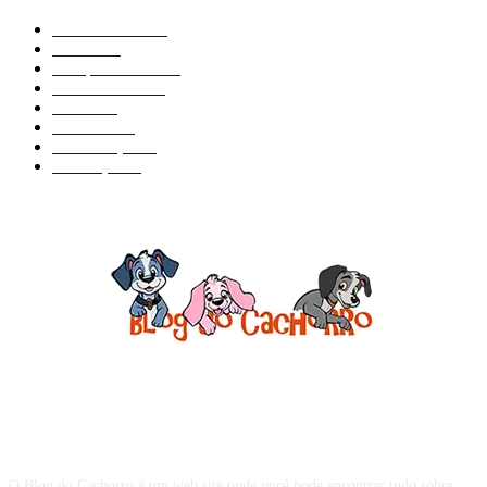
Curiosidades
184
Saúde
134
Comportamento
98
Adestramento
97
Filhote
83
Cuidados
61
Alimentação
42
Prevenção
41
Sobre o Blog do Cachorro
O Blog do Cachorro é um web site onde você pode encontrar tudo sobre