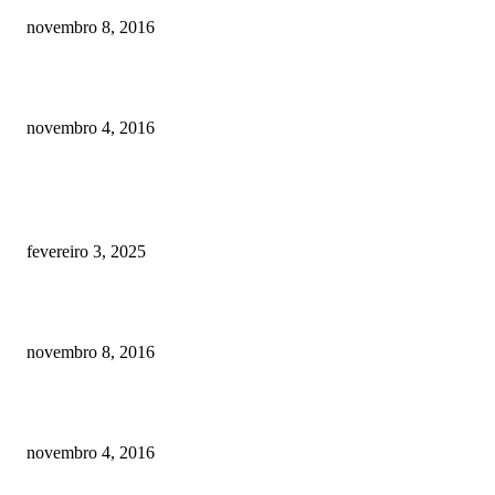
novembro 8, 2016
Como prevenir o câncer em cães
novembro 4, 2016
POSTS EM ALTA
Quanto custa por mês ter um cachorro? Guia completo de gastos [2025]
fevereiro 3, 2025
Meu cachorro não quer comer ração
novembro 8, 2016
Como prevenir o câncer em cães
novembro 4, 2016
CATEGORIA EM ALTA