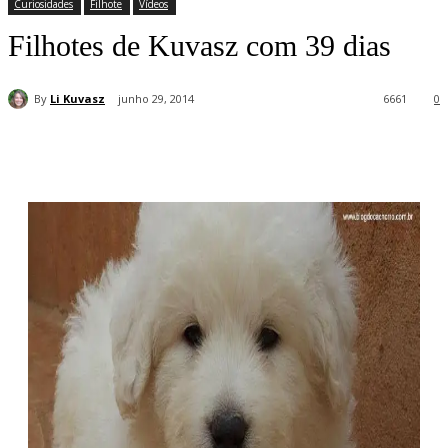
Curiosidades
Filhote
Vídeos
Filhotes de Kuvasz com 39 dias
By
Li Kuvasz
junho 29, 2014
6661
0