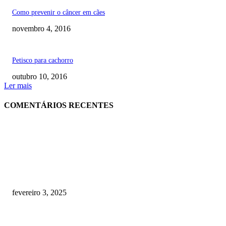
Como prevenir o câncer em cães
novembro 4, 2016
Petisco para cachorro
outubro 10, 2016
Ler mais
COMENTÁRIOS RECENTES
RECOMENDADOS
Quanto custa por mês ter um cachorro? Guia completo de gastos [2025]
fevereiro 3, 2025
Meu cachorro não quer comer ração