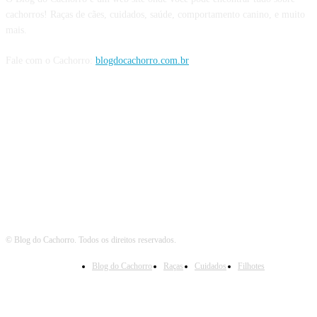
cachorros! Raças de cães, cuidados, saúde, comportamento canino, e muito
mais.
Fale com o Cachorro:
blogdocachorro.com.br
Siga o Cachorro
© Blog do Cachorro. Todos os direitos reservados.
Blog do Cachorro
Raças
Cuidados
Filhotes