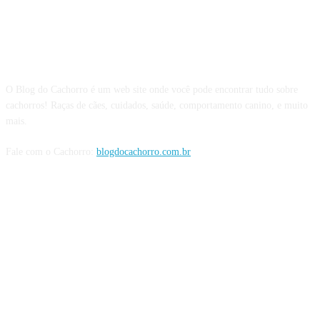
Sobre o Blog do Cachorro
O Blog do Cachorro é um web site onde você pode encontrar tudo sobre
cachorros! Raças de cães, cuidados, saúde, comportamento canino, e muito
mais.
Fale com o Cachorro:
blogdocachorro.com.br
Siga o Cachorro