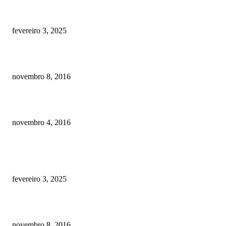
Quanto custa por mês ter um cachorro? Guia completo de gastos [2025]
fevereiro 3, 2025
Meu cachorro não quer comer ração
novembro 8, 2016
Como prevenir o câncer em cães
novembro 4, 2016
POSTS EM ALTA
Quanto custa por mês ter um cachorro? Guia completo de gastos [2025]
fevereiro 3, 2025
Meu cachorro não quer comer ração
novembro 8, 2016