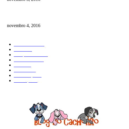
Como prevenir o câncer em cães
novembro 4, 2016
CATEGORIA EM ALTA
Curiosidades
184
Saúde
134
Comportamento
98
Adestramento
97
Filhote
83
Cuidados
61
Alimentação
42
Prevenção
41