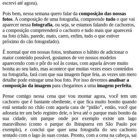
escrevi até agora).
Pois bem, nessa semana quero falar da
composição das nossas
fotos
. A composição de uma fotografia, compreende
tudo
o que vai
aparecer nessa
fotografia
, ou seja, se estamos falando de cachorros,
a composição compreenderá o cachorro e tudo mais que aparecerá
na foto (chão, parede, mato, carro, enfim, tudo o que estiver
próximo do cão fotografado).
É normal que em nossas fotos, tenhamos o hábito de adicionar o
maior conteúdo possível, gostamos de ver nossos modelos
aparecendo com o pôr do sol às costas, com aquela árvore muito
bonita ao seu lado, mas acontece que muitas vezes esses conteúdos
na fotografia, fará com que sua imagem fique feia, as vezes um mero
detalhe pode estragar uma boa foto. Por isso devemos
analisar a
composição da imagem
para chegarmos a uma
imagem perfeita
.
Pense comigo nessa cena que vou montar agora, você tem um
cachorro que é bastante obediente, e que fica muito bonito quando
está sentado no chão com aquela cara de “pidão”, então, você que
adoraria ter um belo registro dele, o leva até o parque mais bonito da
sua cidade, um parque onde por exemplo existe um lago
maravilhoso (como o parque do Ibirapuera em São Paulo por
exemplo), e conclui que quer uma fotografia do seu cachorro
sentado com o lago às suas costas. Pronto, com a cena na cabeça, sai