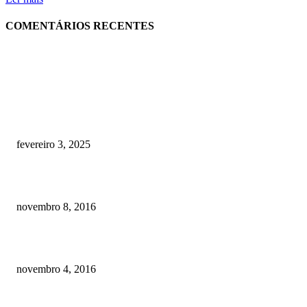
COMENTÁRIOS RECENTES
RECOMENDADOS
Quanto custa por mês ter um cachorro? Guia completo de gastos [2025]
fevereiro 3, 2025
Meu cachorro não quer comer ração
novembro 8, 2016
Como prevenir o câncer em cães
novembro 4, 2016
POSTS EM ALTA