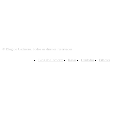
Siga o Cachorro
© Blog do Cachorro. Todos os direitos reservados.
Blog do Cachorro
Raças
Cuidados
Filhotes