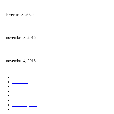
Quanto custa por mês ter um cachorro? Guia completo de gastos [2025]
fevereiro 3, 2025
Meu cachorro não quer comer ração
novembro 8, 2016
Como prevenir o câncer em cães
novembro 4, 2016
CATEGORIA EM ALTA
Curiosidades
184
Saúde
134
Comportamento
98
Adestramento
97
Filhote
83
Cuidados
61
Alimentação
42
Prevenção
41