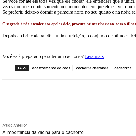
Se você for até ele toda vez que ele chorar, ele entenderá que a únic
vezes durante a noite somente nos momentos em que ele estiver quiet
Se preferir, deixe-o dormir a primeira noite no seu quarto e na noite s
O segredo é não atender aos apelos dele, procure brincar bastante com o filh
Depois da brincadeira, dê a última refeição, o conjunto de atitudes, b
Você está preparado para ter um cachorro?
Leia mais
TAGS
adestramento de cães
cachorro chorando
cachorros
Compartilhar
Artigo Anterior
A importância da vacina para o cachorro