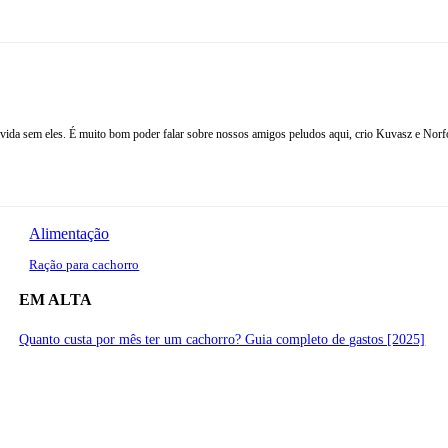
ida sem eles. É muito bom poder falar sobre nossos amigos peludos aqui, crio Kuvasz e Norfolk
Alimentação
Ração para cachorro
EM ALTA
Quanto custa por mês ter um cachorro? Guia completo de gastos [2025]