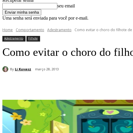
Recuperar senha
seu email
Uma senha será enviada para você por e-mail.
Home
Comportamento
Adestramento
Como evitar o choro do filhote de
Adestramento
Filhote
Como evitar o choro do filh
By
Li Kuvasz
março 28, 2013
Compartilhar