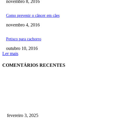
novembro 8, 2016
Como prevenir o câncer em cães
novembro 4, 2016
Petisco para cachorro
outubro 10, 2016
Ler mais
COMENTÁRIOS RECENTES
RECOMENDADOS
Quanto custa por mês ter um cachorro? Guia completo de gastos [2025]
fevereiro 3, 2025
Meu cachorro não quer comer ração