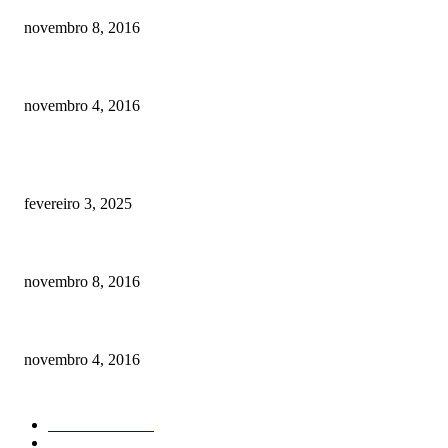
novembro 8, 2016
Como prevenir o câncer em cães
novembro 4, 2016
POSTS EM ALTA
Quanto custa por mês ter um cachorro? Guia completo de gastos [2025]
fevereiro 3, 2025
Meu cachorro não quer comer ração
novembro 8, 2016
Como prevenir o câncer em cães
novembro 4, 2016
CATEGORIA EM ALTA
Curiosidades
184
Saúde
134