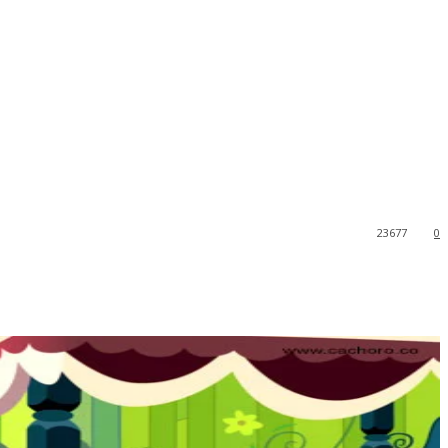
23677
0