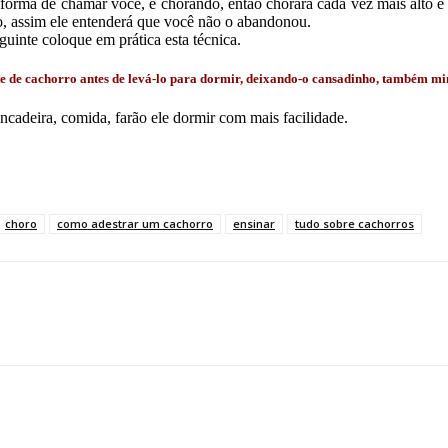
a forma de chamar você, é chorando, então chorará cada vez mais alto e
o, assim ele entenderá que você não o abandonou.
eguinte coloque em prática esta técnica.
ote de cachorro antes de levá-lo para dormir, deixando-o cansadinho, também mi
rincadeira, comida, farão ele dormir com mais facilidade.
choro
como adestrar um cachorro
ensinar
tudo sobre cachorros