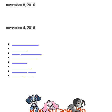
novembro 8, 2016
Como prevenir o câncer em cães
novembro 4, 2016
CATEGORIA EM ALTA
Curiosidades
184
Saúde
134
Comportamento
98
Adestramento
97
Filhote
83
Cuidados
61
Alimentação
42
Prevenção
41