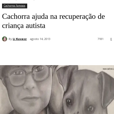
Cachorros Famosos
Cachorra ajuda na recuperação de
criança autista
By
Li Kuvasz
agosto 14, 2013
7181
0