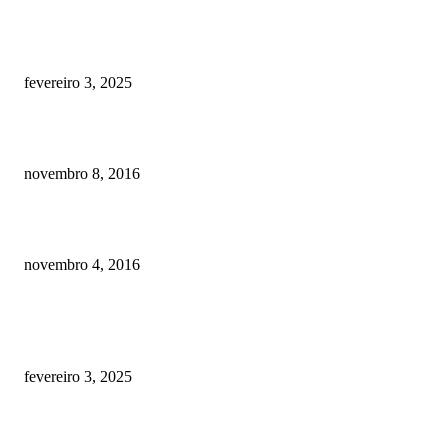
Quanto custa por mês ter um cachorro? Guia completo de gastos [2025]
fevereiro 3, 2025
Meu cachorro não quer comer ração
novembro 8, 2016
Como prevenir o câncer em cães
novembro 4, 2016
POSTS EM ALTA
Quanto custa por mês ter um cachorro? Guia completo de gastos [2025]
fevereiro 3, 2025
Meu cachorro não quer comer ração