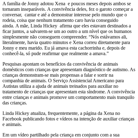
A família de Jonny adotou Xena e poucos meses depois ambos se
tornaram inseparáveis. A convivência deles, fez o garoto começar a
conversar, cantar e até a demonstrar interesse pelo mundo que o
rodeia, coisa que nenhum tratamento caro havia conseguido
ainda. A mãe, Linda Hickey afirma que eles estavam destinados a
ficar juntos, a salvarem-se um ao outro a um nível que os humanos
simplesmente não conseguem compreender. “Nós estávamos ali,
literalmente, havia quatro minutos e Xena correu diretamente para
Jonny e meu marido. Eu já amava esta cachorrinha e, depois de
conhecê-la, só pude reafirmar que realmente a amava.”
Pesquisas apontam os benefícios da convivência de animais
domésticos com crianças que apresentam diagnóstico de autismo. As
crianças demonstram-se mais propensas a falar e sorrir na
companhia de animais. O Serviço Assistencial Americano para
Autistas utiliza a ajuda de animais treinados para auxiliar no
tratamento de crianças que apresentam esta síndrome. A convivência
entre crianças e animais promove um comportamento mais tranquilo
das crianças.
Linda Hickey atualiza, frequentemente, a página da Xena no
Facebook publicando fotos e vídeos na intenção de auxiliar crianças
e animais.
Em um vídeo partilhado pela criança em conjunto com a sua