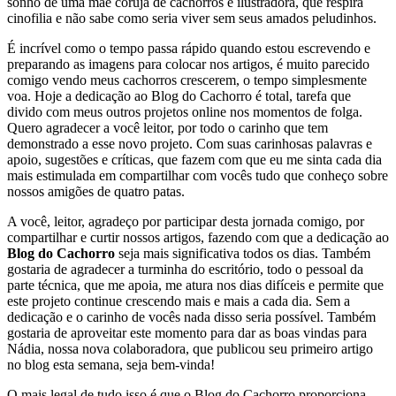
sonho de uma mãe coruja de cachorros e ilustradora, que respira
cinofilia e não sabe como seria viver sem seus amados peludinhos.
É incrível como o tempo passa rápido quando estou escrevendo e
preparando as imagens para colocar nos artigos, é muito parecido
comigo vendo meus cachorros crescerem, o tempo simplesmente
voa. Hoje a dedicação ao Blog do Cachorro é total, tarefa que
divido com meus outros projetos online nos momentos de folga.
Quero agradecer a você leitor, por todo o carinho que tem
demonstrado a esse novo projeto. Com suas carinhosas palavras e
apoio, sugestões e críticas, que fazem com que eu me sinta cada dia
mais estimulada em compartilhar com vocês tudo que conheço sobre
nossos amigões de quatro patas.
A você, leitor, agradeço por participar desta jornada comigo, por
compartilhar e curtir nossos artigos, fazendo com que a dedicação ao
Blog do Cachorro
seja mais significativa todos os dias. Também
gostaria de agradecer a turminha do escritório, todo o pessoal da
parte técnica, que me apoia, me atura nos dias difíceis e permite que
este projeto continue crescendo mais e mais a cada dia. Sem a
dedicação e o carinho de vocês nada disso seria possível. Também
gostaria de aproveitar este momento para dar as boas vindas para
Nádia, nossa nova colaboradora, que publicou seu primeiro artigo
no blog esta semana, seja bem-vinda!
O mais legal de tudo isso é que o Blog do Cachorro proporciona