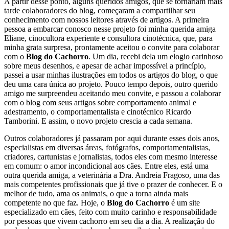
A partir desse ponto, alguns queridos amigos, que se tornariam mais
tarde colaboradores do blog, começaram a compartilhar seu
conhecimento com nossos leitores através de artigos. A primeira
pessoa a embarcar conosco nesse projeto foi minha querida amiga
Eliane, cinocultora experiente e consultora cinotécnica, que, para
minha grata surpresa, prontamente aceitou o convite para colaborar
com o
Blog do Cachorro
. Um dia, recebi dela um elogio carinhoso
sobre meus desenhos, e apesar de achar impossível a princípio,
passei a usar minhas ilustrações em todos os artigos do blog, o que
deu uma cara única ao projeto. Pouco tempo depois, outro querido
amigo me surpreendeu aceitando meu convite, e passou a colaborar
com o blog com seus artigos sobre comportamento animal e
adestramento, o comportamentalista e cinotécnico Ricardo
Tamborini. E assim, o novo projeto crescia a cada semana.
Outros colaboradores já passaram por aqui durante esses dois anos,
especialistas em diversas áreas, fotógrafos, comportamentalistas,
criadores, cartunistas e jornalistas, todos eles com mesmo interesse
em comum: o amor incondicional aos cães. Entre eles, está uma
outra querida amiga, a veterinária a Dra. Andreia Fragoso, uma das
mais competentes profissionais que já tive o prazer de conhecer. E o
melhor de tudo, ama os animais, o que a torna ainda mais
competente no que faz. Hoje, o
Blog do Cachorro
é um site
especializado em cães, feito com muito carinho e responsabilidade
por pessoas que vivem cachorro em seu dia a dia. A realização do