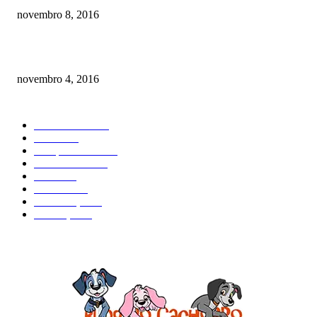
novembro 8, 2016
Como prevenir o câncer em cães
novembro 4, 2016
CATEGORIA EM ALTA
Curiosidades
184
Saúde
134
Comportamento
98
Adestramento
97
Filhote
83
Cuidados
61
Alimentação
42
Prevenção
41