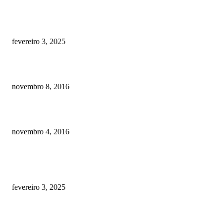
Quanto custa por mês ter um cachorro? Guia completo de gastos [2025]
fevereiro 3, 2025
Meu cachorro não quer comer ração
novembro 8, 2016
Como prevenir o câncer em cães
novembro 4, 2016
POSTS EM ALTA
Quanto custa por mês ter um cachorro? Guia completo de gastos [2025]
fevereiro 3, 2025
Meu cachorro não quer comer ração