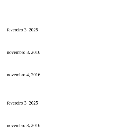
RECOMENDADOS
Quanto custa por mês ter um cachorro? Guia completo de gastos [2025]
fevereiro 3, 2025
Meu cachorro não quer comer ração
novembro 8, 2016
Como prevenir o câncer em cães
novembro 4, 2016
POSTS EM ALTA
Quanto custa por mês ter um cachorro? Guia completo de gastos [2025]
fevereiro 3, 2025
Meu cachorro não quer comer ração
novembro 8, 2016