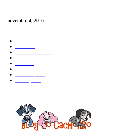
Como prevenir o câncer em cães
novembro 4, 2016
CATEGORIA EM ALTA
Curiosidades
184
Saúde
134
Comportamento
98
Adestramento
97
Filhote
83
Cuidados
61
Alimentação
42
Prevenção
41