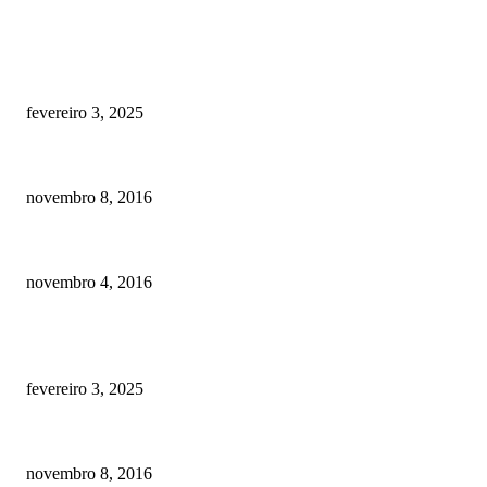
RECOMENDADOS
Quanto custa por mês ter um cachorro? Guia completo de gastos [2025]
fevereiro 3, 2025
Meu cachorro não quer comer ração
novembro 8, 2016
Como prevenir o câncer em cães
novembro 4, 2016
POSTS EM ALTA
Quanto custa por mês ter um cachorro? Guia completo de gastos [2025]
fevereiro 3, 2025
Meu cachorro não quer comer ração
novembro 8, 2016