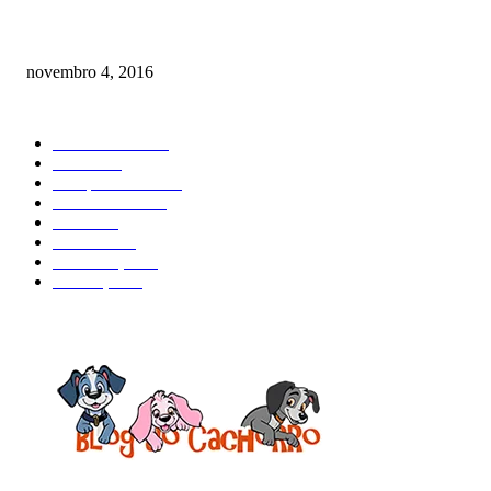
Como prevenir o câncer em cães
novembro 4, 2016
CATEGORIA EM ALTA
Curiosidades
184
Saúde
134
Comportamento
98
Adestramento
97
Filhote
83
Cuidados
61
Alimentação
42
Prevenção
41