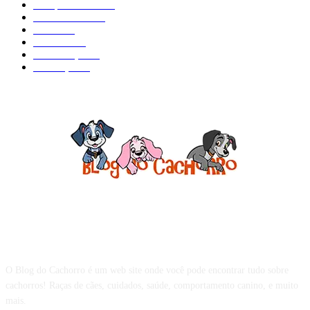
Comportamento
98
Adestramento
97
Filhote
83
Cuidados
61
Alimentação
42
Prevenção
41
Sobre o Blog do Cachorro
O Blog do Cachorro é um web site onde você pode encontrar tudo sobre
cachorros! Raças de cães, cuidados, saúde, comportamento canino, e muito
mais.