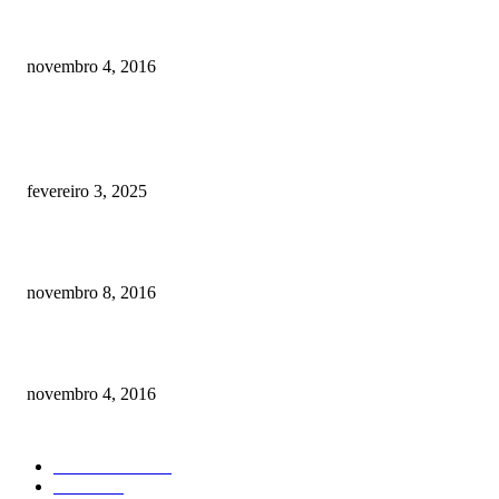
Como prevenir o câncer em cães
novembro 4, 2016
POSTS EM ALTA
Quanto custa por mês ter um cachorro? Guia completo de gastos [2025]
fevereiro 3, 2025
Meu cachorro não quer comer ração
novembro 8, 2016
Como prevenir o câncer em cães
novembro 4, 2016
CATEGORIA EM ALTA
Curiosidades
184
Saúde
134