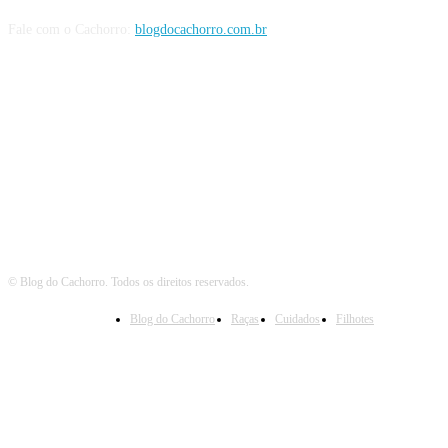
Fale com o Cachorro:
blogdocachorro.com.br
Siga o Cachorro
© Blog do Cachorro. Todos os direitos reservados.
Blog do Cachorro
Raças
Cuidados
Filhotes