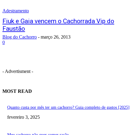
Adestramento
Fiuk e Gaia vencem o Cachorrada Vip do
Faustão
Blog do Cachorro
-
março 26, 2013
0
- Advertisment -
MOST READ
Quanto custa por mês ter um cachorro? Guia completo de gastos [2025]
fevereiro 3, 2025
Meu cachorro não quer comer ração