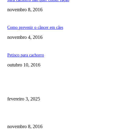
novembro 8, 2016
Como prevenir o câncer em cães
novembro 4, 2016
Petisco para cachorro
outubro 10, 2016
RECOMENDADOS
Quanto custa por mês ter um cachorro? Guia completo de gastos [2025]
fevereiro 3, 2025
Meu cachorro não quer comer ração
novembro 8, 2016