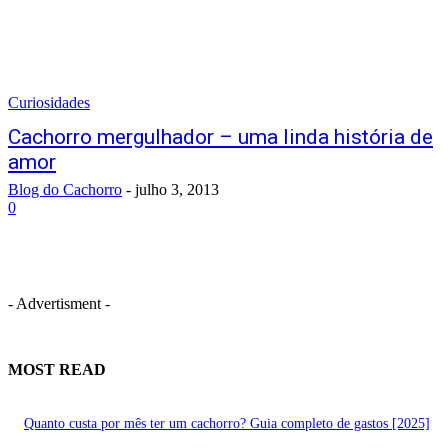
Curiosidades
Cachorro mergulhador – uma linda história de
amor
Blog do Cachorro
-
julho 3, 2013
0
- Advertisment -
MOST READ
Quanto custa por mês ter um cachorro? Guia completo de gastos [2025]