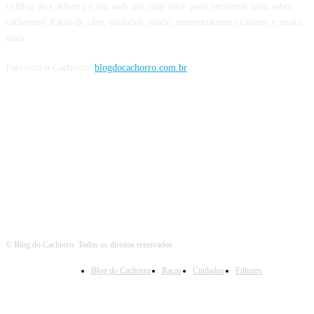
O Blog do Cachorro é um web site onde você pode encontrar tudo sobre
cachorros! Raças de cães, cuidados, saúde, comportamento canino, e muito
mais.
Fale com o Cachorro:
blogdocachorro.com.br
Siga o Cachorro
© Blog do Cachorro. Todos os direitos reservados.
Blog do Cachorro
Raças
Cuidados
Filhotes