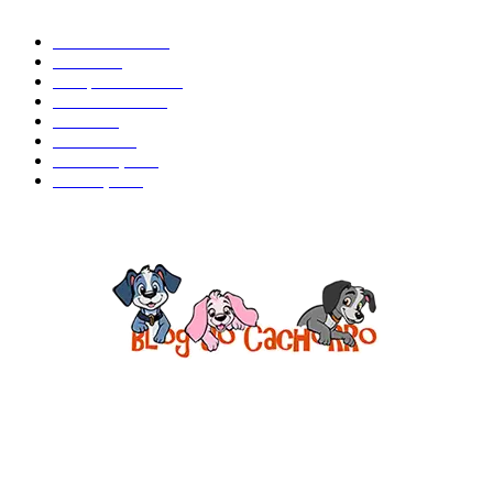
Curiosidades
184
Saúde
134
Comportamento
98
Adestramento
97
Filhote
83
Cuidados
61
Alimentação
42
Prevenção
41
Sobre o Blog do Cachorro