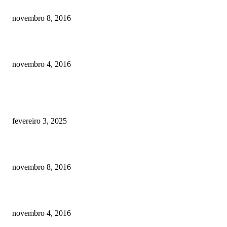
Meu cachorro não quer comer ração
novembro 8, 2016
Como prevenir o câncer em cães
novembro 4, 2016
POSTS EM ALTA
Quanto custa por mês ter um cachorro? Guia completo de gastos [2025]
fevereiro 3, 2025
Meu cachorro não quer comer ração
novembro 8, 2016
Como prevenir o câncer em cães
novembro 4, 2016
CATEGORIA EM ALTA