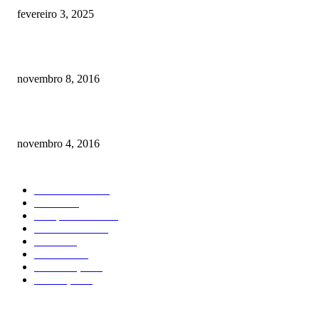
fevereiro 3, 2025
Meu cachorro não quer comer ração
novembro 8, 2016
Como prevenir o câncer em cães
novembro 4, 2016
CATEGORIA EM ALTA
Curiosidades
184
Saúde
134
Comportamento
98
Adestramento
97
Filhote
83
Cuidados
61
Alimentação
42
Prevenção
41