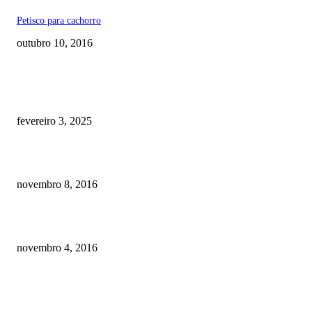
Petisco para cachorro
outubro 10, 2016
RECOMENDADOS
Quanto custa por mês ter um cachorro? Guia completo de gastos [2025]
fevereiro 3, 2025
Meu cachorro não quer comer ração
novembro 8, 2016
Como prevenir o câncer em cães
novembro 4, 2016
POSTS EM ALTA
Quanto custa por mês ter um cachorro? Guia completo de gastos [2025]