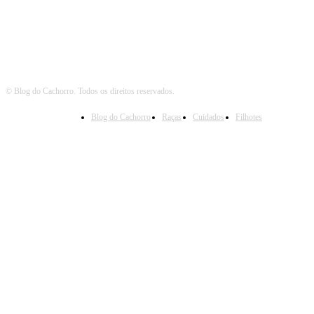
© Blog do Cachorro. Todos os direitos reservados.
Blog do Cachorro
Raças
Cuidados
Filhotes