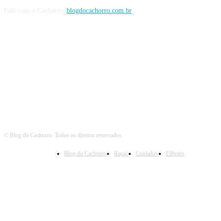
Fale com o Cachorro:
blogdocachorro.com.br
Siga o Cachorro
© Blog do Cachorro. Todos os direitos reservados.
Blog do Cachorro
Raças
Cuidados
Filhotes