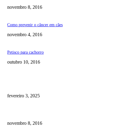
novembro 8, 2016
Como prevenir o câncer em cães
novembro 4, 2016
Petisco para cachorro
outubro 10, 2016
RECOMENDADOS
Quanto custa por mês ter um cachorro? Guia completo de gastos [2025]
fevereiro 3, 2025
Meu cachorro não quer comer ração
novembro 8, 2016