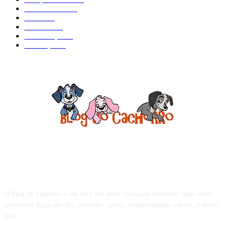
Adestramento
97
Filhote
83
Cuidados
61
Alimentação
42
Prevenção
41
Sobre o Blog do Cachorro
O Blog do Cachorro é um web site onde você pode encontrar tudo sobre
cachorros! Raças de cães, cuidados, saúde, comportamento canino, e muito
mais.