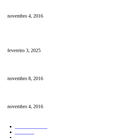
Como prevenir o câncer em cães
novembro 4, 2016
POSTS EM ALTA
Quanto custa por mês ter um cachorro? Guia completo de gastos [2025]
fevereiro 3, 2025
Meu cachorro não quer comer ração
novembro 8, 2016
Como prevenir o câncer em cães
novembro 4, 2016
CATEGORIA EM ALTA
Curiosidades
184
Saúde
134
Comportamento
98