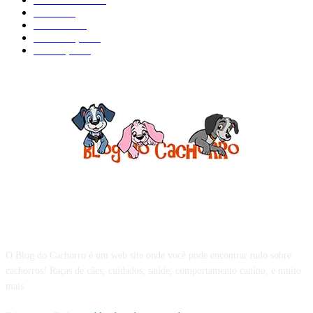
Filhote
83
Cuidados
61
Alimentação
42
Prevenção
41
Sobre o Blog do Cachorro
O Blog do Cachorro é um web site onde você pode encontrar tudo sobre
cachorros! Raças de cães, cuidados, saúde, comportamento canino, e muito
mais.