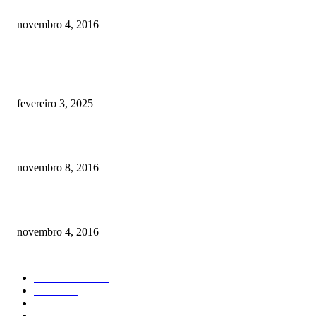
Como prevenir o câncer em cães
novembro 4, 2016
POSTS EM ALTA
Quanto custa por mês ter um cachorro? Guia completo de gastos [2025]
fevereiro 3, 2025
Meu cachorro não quer comer ração
novembro 8, 2016
Como prevenir o câncer em cães
novembro 4, 2016
CATEGORIA EM ALTA
Curiosidades
184
Saúde
134
Comportamento
98
Adestramento
97