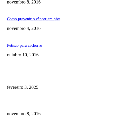
novembro 8, 2016
Como prevenir o câncer em cães
novembro 4, 2016
Petisco para cachorro
outubro 10, 2016
RECOMENDADOS
Quanto custa por mês ter um cachorro? Guia completo de gastos [2025]
fevereiro 3, 2025
Meu cachorro não quer comer ração
novembro 8, 2016