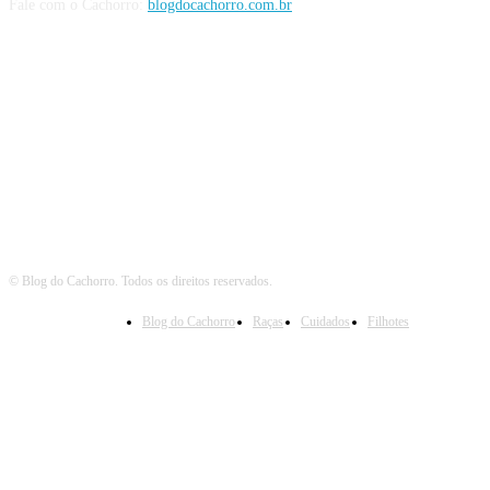
Fale com o Cachorro:
blogdocachorro.com.br
Siga o Cachorro
© Blog do Cachorro. Todos os direitos reservados.
Blog do Cachorro
Raças
Cuidados
Filhotes