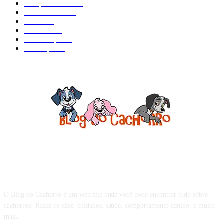
Comportamento
98
Adestramento
97
Filhote
83
Cuidados
61
Alimentação
42
Prevenção
41
Sobre o Blog do Cachorro
O Blog do Cachorro é um web site onde você pode encontrar tudo sobre
cachorros! Raças de cães, cuidados, saúde, comportamento canino, e muito
mais.