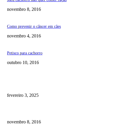
novembro 8, 2016
Como prevenir o câncer em cães
novembro 4, 2016
Petisco para cachorro
outubro 10, 2016
RECOMENDADOS
Quanto custa por mês ter um cachorro? Guia completo de gastos [2025]
fevereiro 3, 2025
Meu cachorro não quer comer ração
novembro 8, 2016