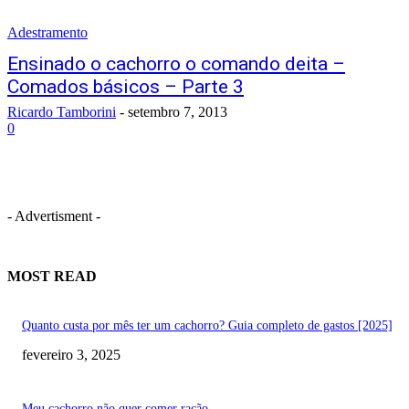
Adestramento
Ensinado o cachorro o comando deita –
Comados básicos – Parte 3
Ricardo Tamborini
-
setembro 7, 2013
0
- Advertisment -
MOST READ
Quanto custa por mês ter um cachorro? Guia completo de gastos [2025]
fevereiro 3, 2025
Meu cachorro não quer comer ração