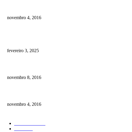
Como prevenir o câncer em cães
novembro 4, 2016
POSTS EM ALTA
Quanto custa por mês ter um cachorro? Guia completo de gastos [2025]
fevereiro 3, 2025
Meu cachorro não quer comer ração
novembro 8, 2016
Como prevenir o câncer em cães
novembro 4, 2016
CATEGORIA EM ALTA
Curiosidades
184
Saúde
134