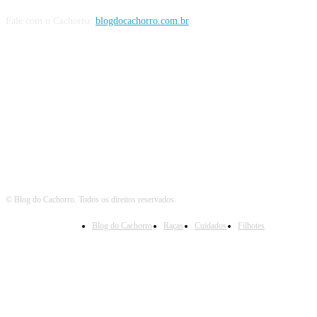
Fale com o Cachorro:
blogdocachorro.com.br
Siga o Cachorro
© Blog do Cachorro. Todos os direitos reservados.
Blog do Cachorro
Raças
Cuidados
Filhotes