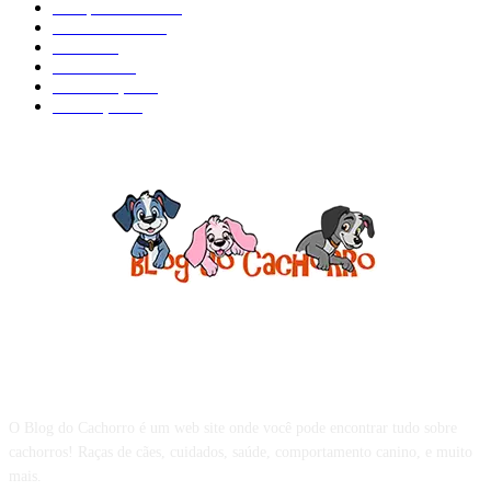
Comportamento
98
Adestramento
97
Filhote
83
Cuidados
61
Alimentação
42
Prevenção
41
Sobre o Blog do Cachorro
O Blog do Cachorro é um web site onde você pode encontrar tudo sobre
cachorros! Raças de cães, cuidados, saúde, comportamento canino, e muito
mais.