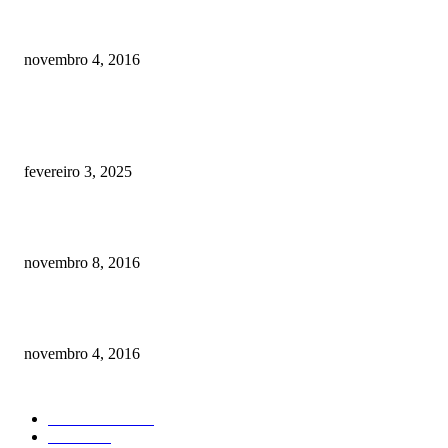
Como prevenir o câncer em cães
novembro 4, 2016
POSTS EM ALTA
Quanto custa por mês ter um cachorro? Guia completo de gastos [2025]
fevereiro 3, 2025
Meu cachorro não quer comer ração
novembro 8, 2016
Como prevenir o câncer em cães
novembro 4, 2016
CATEGORIA EM ALTA
Curiosidades
184
Saúde
134