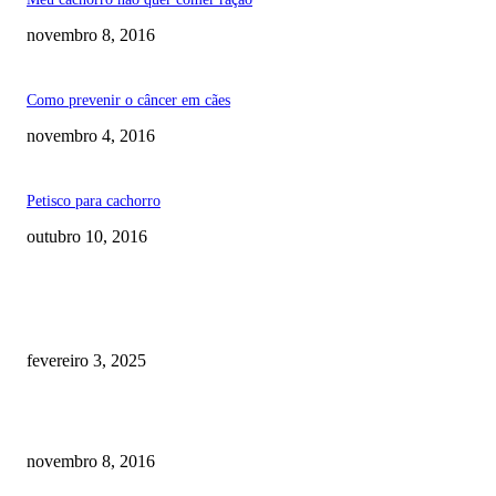
novembro 8, 2016
Como prevenir o câncer em cães
novembro 4, 2016
Petisco para cachorro
outubro 10, 2016
RECOMENDADOS
Quanto custa por mês ter um cachorro? Guia completo de gastos [2025]
fevereiro 3, 2025
Meu cachorro não quer comer ração
novembro 8, 2016