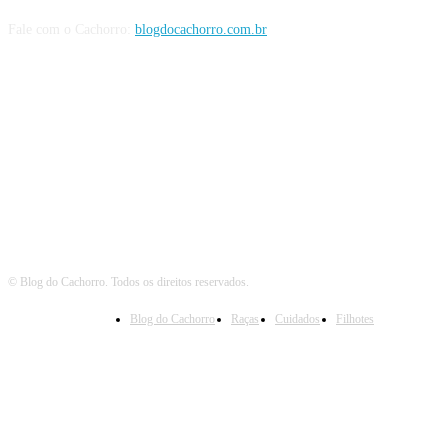
Fale com o Cachorro:
blogdocachorro.com.br
Siga o Cachorro
© Blog do Cachorro. Todos os direitos reservados.
Blog do Cachorro
Raças
Cuidados
Filhotes