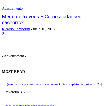
Adestramento
Medo de trovões – Como ajudar seu
cachorro?
Ricardo Tamborini
-
maio 16, 2013
0
- Advertisment -
MOST READ
Quanto custa por mês ter um cachorro? Guia completo de gastos [2025]
fevereiro 3, 2025
Meu cachorro não quer comer ração