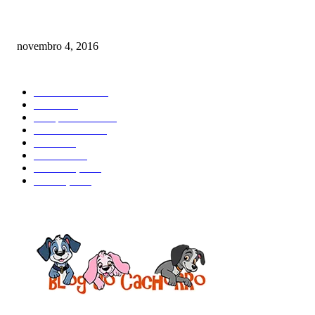
Como prevenir o câncer em cães
novembro 4, 2016
CATEGORIA EM ALTA
Curiosidades
184
Saúde
134
Comportamento
98
Adestramento
97
Filhote
83
Cuidados
61
Alimentação
42
Prevenção
41