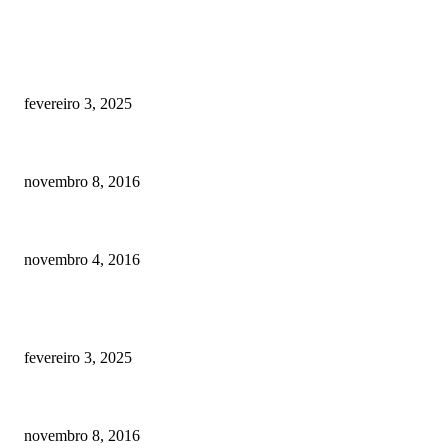
RECOMENDADOS
Quanto custa por mês ter um cachorro? Guia completo de gastos [2025]
fevereiro 3, 2025
Meu cachorro não quer comer ração
novembro 8, 2016
Como prevenir o câncer em cães
novembro 4, 2016
POSTS EM ALTA
Quanto custa por mês ter um cachorro? Guia completo de gastos [2025]
fevereiro 3, 2025
Meu cachorro não quer comer ração
novembro 8, 2016