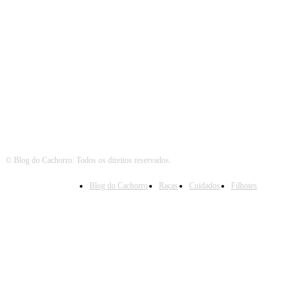
Siga o Cachorro
© Blog do Cachorro. Todos os direitos reservados.
Blog do Cachorro
Raças
Cuidados
Filhotes