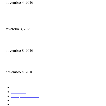
novembro 4, 2016
POSTS EM ALTA
Quanto custa por mês ter um cachorro? Guia completo de gastos [2025]
fevereiro 3, 2025
Meu cachorro não quer comer ração
novembro 8, 2016
Como prevenir o câncer em cães
novembro 4, 2016
CATEGORIA EM ALTA
Curiosidades
184
Saúde
134
Comportamento
98
Adestramento
97
Filhote
83