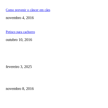
Como prevenir o câncer em cães
novembro 4, 2016
Petisco para cachorro
outubro 10, 2016
RECOMENDADOS
Quanto custa por mês ter um cachorro? Guia completo de gastos [2025]
fevereiro 3, 2025
Meu cachorro não quer comer ração
novembro 8, 2016
Como prevenir o câncer em cães