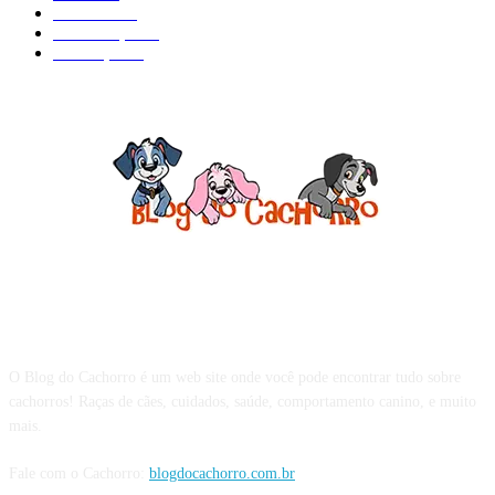
Cuidados
61
Alimentação
42
Prevenção
41
Sobre o Blog do Cachorro
O Blog do Cachorro é um web site onde você pode encontrar tudo sobre
cachorros! Raças de cães, cuidados, saúde, comportamento canino, e muito
mais.
Fale com o Cachorro:
blogdocachorro.com.br