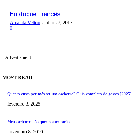
Buldogue Francês
Amanda Vettori
-
julho 27, 2013
0
- Advertisment -
MOST READ
Quanto custa por mês ter um cachorro? Guia completo de gastos [2025]
fevereiro 3, 2025
Meu cachorro não quer comer ração
novembro 8, 2016