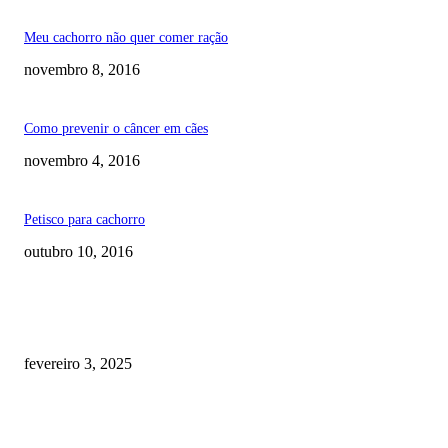
Meu cachorro não quer comer ração
novembro 8, 2016
Como prevenir o câncer em cães
novembro 4, 2016
Petisco para cachorro
outubro 10, 2016
RECOMENDADOS
Quanto custa por mês ter um cachorro? Guia completo de gastos [2025]
fevereiro 3, 2025
Meu cachorro não quer comer ração