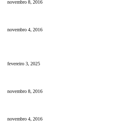
novembro 8, 2016
Como prevenir o câncer em cães
novembro 4, 2016
POSTS EM ALTA
Quanto custa por mês ter um cachorro? Guia completo de gastos [2025]
fevereiro 3, 2025
Meu cachorro não quer comer ração
novembro 8, 2016
Como prevenir o câncer em cães
novembro 4, 2016
CATEGORIA EM ALTA