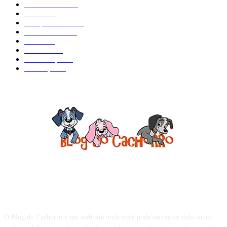
Curiosidades
184
Saúde
134
Comportamento
98
Adestramento
97
Filhote
83
Cuidados
61
Alimentação
42
Prevenção
41
Sobre o Blog do Cachorro
O Blog do Cachorro é um web site onde você pode encontrar tudo sobre