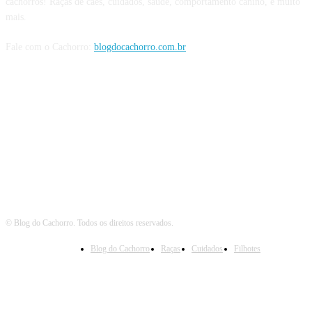
cachorros! Raças de cães, cuidados, saúde, comportamento canino, e muito
mais.
Fale com o Cachorro:
blogdocachorro.com.br
Siga o Cachorro
© Blog do Cachorro. Todos os direitos reservados.
Blog do Cachorro
Raças
Cuidados
Filhotes