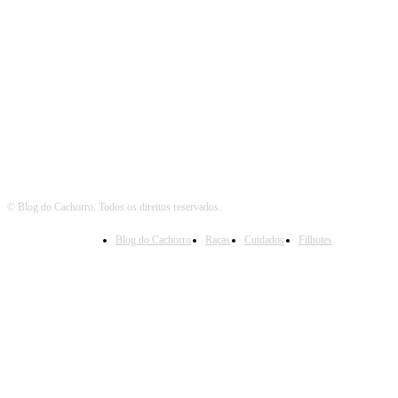
Siga o Cachorro
© Blog do Cachorro. Todos os direitos reservados.
Blog do Cachorro
Raças
Cuidados
Filhotes