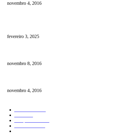
novembro 4, 2016
POSTS EM ALTA
Quanto custa por mês ter um cachorro? Guia completo de gastos [2025]
fevereiro 3, 2025
Meu cachorro não quer comer ração
novembro 8, 2016
Como prevenir o câncer em cães
novembro 4, 2016
CATEGORIA EM ALTA
Curiosidades
184
Saúde
134
Comportamento
98
Adestramento
97
Filhote
83