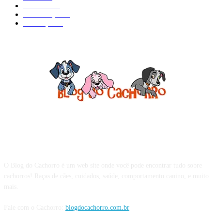
Cuidados
61
Alimentação
42
Prevenção
41
Sobre o Blog do Cachorro
O Blog do Cachorro é um web site onde você pode encontrar tudo sobre
cachorros! Raças de cães, cuidados, saúde, comportamento canino, e muito
mais.
Fale com o Cachorro:
blogdocachorro.com.br