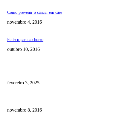
Como prevenir o câncer em cães
novembro 4, 2016
Petisco para cachorro
outubro 10, 2016
RECOMENDADOS
Quanto custa por mês ter um cachorro? Guia completo de gastos [2025]
fevereiro 3, 2025
Meu cachorro não quer comer ração
novembro 8, 2016
Como prevenir o câncer em cães