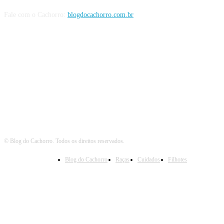
Fale com o Cachorro:
blogdocachorro.com.br
Siga o Cachorro
© Blog do Cachorro. Todos os direitos reservados.
Blog do Cachorro
Raças
Cuidados
Filhotes