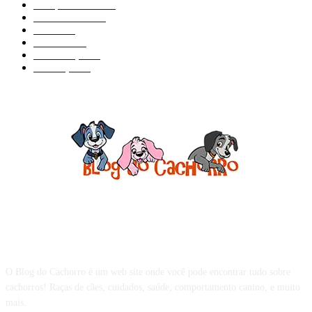
Comportamento
98
Adestramento
97
Filhote
83
Cuidados
61
Alimentação
42
Prevenção
41
Sobre o Blog do Cachorro
O Blog do Cachorro é um web site onde você pode encontrar tudo sobre
cachorros! Raças de cães, cuidados, saúde, comportamento canino, e muito
mais.