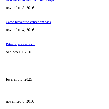
novembro 8, 2016
Como prevenir o câncer em cães
novembro 4, 2016
Petisco para cachorro
outubro 10, 2016
RECOMENDADOS
Quanto custa por mês ter um cachorro? Guia completo de gastos [2025]
fevereiro 3, 2025
Meu cachorro não quer comer ração
novembro 8, 2016