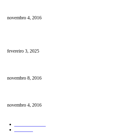
Como prevenir o câncer em cães
novembro 4, 2016
POSTS EM ALTA
Quanto custa por mês ter um cachorro? Guia completo de gastos [2025]
fevereiro 3, 2025
Meu cachorro não quer comer ração
novembro 8, 2016
Como prevenir o câncer em cães
novembro 4, 2016
CATEGORIA EM ALTA
Curiosidades
184
Saúde
134