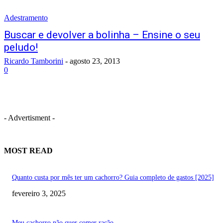
Adestramento
Buscar e devolver a bolinha – Ensine o seu
peludo!
Ricardo Tamborini
-
agosto 23, 2013
0
- Advertisment -
MOST READ
Quanto custa por mês ter um cachorro? Guia completo de gastos [2025]
fevereiro 3, 2025
Meu cachorro não quer comer ração